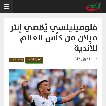
فلومينينسي يُقصي إنتر
ميلان من كأس العالم
للأندية
في
1 تموز , 2025
اهم الاخبار
رياضة عالمية