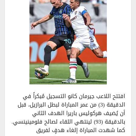
افتتح اللاعب جيرمان كانو التسجيل مُبكراً في
الدقيقة (3) من عمر المباراة لبطل البرازيل، قبل
أن يُضيف هركوليس باريرا الهدف الثاني
بالدقيقة (93) لينتهي اللقاء لصالح فلومينينسي.
كما شهدت المباراة إلغاء هدفٍ لفريق