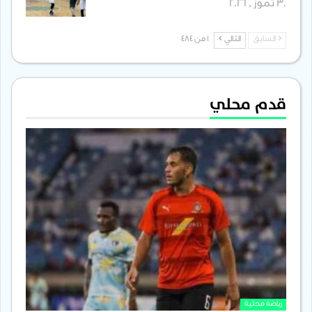
30 تموز , 2026
السابق
التالي
1 من 484
قدم محلي
رياضة محلية