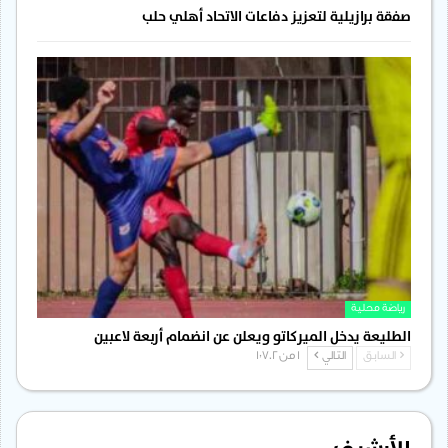
صفقة برازيلية لتعزيز دفاعات الاتحاد أهلي حلب
رياضة محلية
الطليعة يدخل الميركاتو ويعلن عن انضمام أربعة لاعبين
السابق
التالي
1 من 1٬702