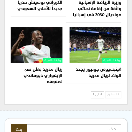
وزيرة الرياضة الإسبانية
الكرواتي بوسيتش مدرباً
واثقة من إقامة نهائي
جديداً للأهلي السعودي
مونديال 2030 في إسبانيا
رياضة عالمية
رياضة عالمية
فينيسيوس جونيور يجدد
ريال مدريد يعلن ضم
الولاء لريال مدريد
الإيفواري ديوماندي
لصفوفه
السابق
التالي