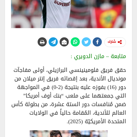
شارك
متابعة – مازن الدويري :
حقق فريق فلومينينسي البرازيلي، أولى مفاجآت
مونديال الأندية، بعد إقصائه فريق إنتر ميلان من
دور (16) بفوزه عليه بنتيجة (2-0) في المواجهة
التي جمعتهما على ملعب “بنك أوف أمريكا”
ضمن مُنافسات دور الستة عشرة، من بطولة كأس
العالم للأندية، المُقامة حالياً في الولايات
المتحدة الأمريكيّة (2025).