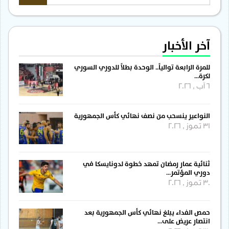
آخر الأخبار
للمرة الرابعة توالياً.. الوحدة بطلاً للدوري السوري
لكرة…
6 آب , 2026
النواعير ينسحب من نصف نهائي كأس الجمهورية
31 تموز , 2026
ثنائية عمار رمضان تمهد خطوة لدونايسكا في
دوري المؤتمر…
30 تموز , 2026
حمص الفداء يبلغ نهائي كأس الجمهورية بعد
انتصار عريض على…