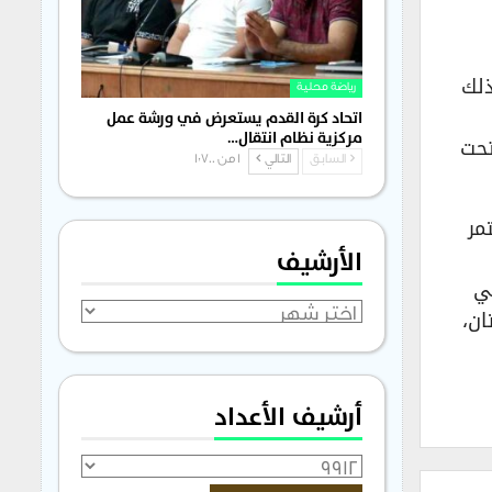
ذلك
رياضة محلية
اتحاد كرة القدم يستعرض في ورشة عمل
مركزية نظام انتقال…
تحت
السابق
التالي
1 من 1٬700
مر
الأرشيف
ا تحت (23) سنة التي
ان،
الأرشيف
أرشيف الأعداد