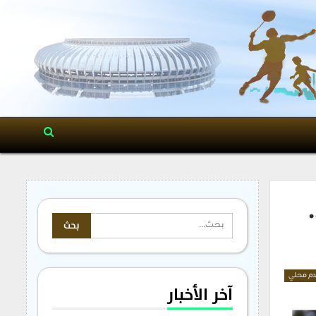
م محلي
آخر الأخبار