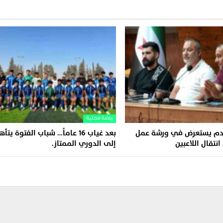
رياضة محلية
لقدم يستعرض في ورشة عمل
بعد غياب 16 عاماً… شباب الفتوة يت
نتقال اللاعبين
إلى الدوري الممتاز.