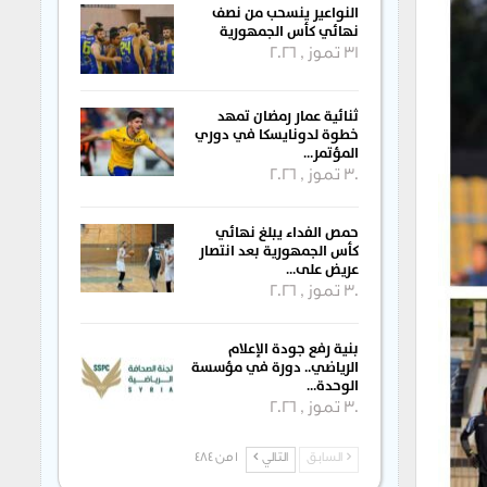
النواعير ينسحب من نصف
نهائي كأس الجمهورية
31 تموز , 2026
ثنائية عمار رمضان تمهد
خطوة لدونايسكا في دوري
المؤتمر…
30 تموز , 2026
حمص الفداء يبلغ نهائي
كأس الجمهورية بعد انتصار
عريض على…
30 تموز , 2026
بنية رفع جودة الإعلام
الرياضي.. دورة في مؤسسة
الوحدة…
30 تموز , 2026
السابق
التالي
1 من 484