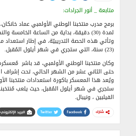
متابعة _ أنور الجرادات:
برمج مدرب منتخبنا الوطني الأولمبي عماد خانكان، 
لمدة (30) دقيقة، بداية من الساعة الخامسة والنصف مساءً بملعب الفيحاء الرئيسي بدمشق البلدي…
وتأتي هذه الحصة التدريبيّة، في إطار استعداد م
(23) سنة، التي ستجري في شهر أيلول المُقبل.
وكان منتخبنا الوطني الأولمبي، قد باشر مُعسكر
حتى الثاني عشر من الشهر الحالي، تحت إشراف المدير الف
ستجري في شهر أيلول المُقبل، حيث يلعب مُنتخبن
الفيلبين ، ونيبال.
Facebook
Twitter
البريد الإلكتروني
شارك