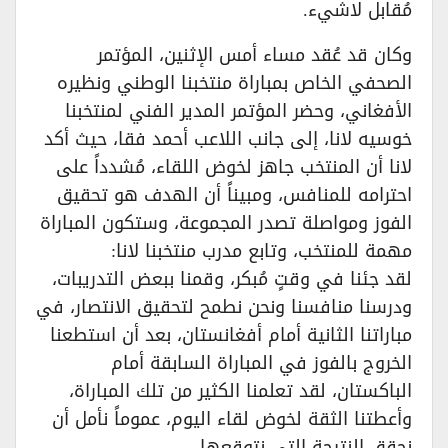
مُقابل لاشيء.
وكان قد عُقد مساء أمس الإثنين، المؤتمر
الصحفي الخاص بمباراة منتخبنا الوطني ونظيره
الأفغاني، وحضر المؤتمر المدير الفني لمنتخبنا
خوسيه لانا، إلى جانب اللاعب أحمد فقا، حيث أكد
لانا أن المنتخب جاهز لخوض اللقاء، مُشدداً على
احترامه للمنافس، ومبيناً أن الهدف هو تحقيق
الفوز ومواصلة تصدر المجموعة، وستكون المباراة
مهمة للمنتخب، وتابع مدرب منتخبنا لانا:
لقد جئنا في وقتٍ مُبكر، وقمنا ببعض التدريبات،
ودرسنا منافسنا ونحن نطمح لتحقيق الانتصار، في
مباراتنا الثانية أمام أفغانستان، بعد أن استطعنا
الخروج بالفوز في المباراة السابقة أمام
الباكستان، لقد تعلمنا الكثير من تلك المباراة،
وأعطتنا الثقة لخوض لقاء اليوم، عموماً نأمل أن
نحقق النتيجة التي نتوقعها.