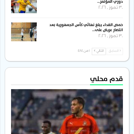
دوري المؤتمر…
30 تموز , 2026
حمص الفداء يبلغ نهائي كأس الجمهورية بعد
انتصار عريض على…
30 تموز , 2026
السابق
التالي
1 من 484
قدم محلي