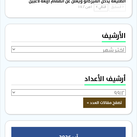
الطليعة يدخل الميركاتو ويعلن عن انضمام أربعة لاعبين
السابق
التالي
1 من 1٬702
الأرشيف
الأرشيف
أرشيف الأعداد