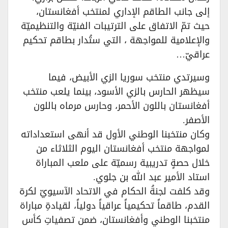
إلى جانب الطاقم الإداري لمنتخب أفغانستان،
حيث تمّ الاتفاق على الترتيبات الفنيّة والتنظيميّة
والإعلامية للمواجهة ، التي ستُدار بطاقم تحكيم
عراقيّ…
وسيرتدي منتخب سوريا الزي الأبيض، فيما
سيظهر الحارس بالزي الأسود، بينما يلعب منتخب
أفغانستان باللون الأحمر، وحارس مرماه باللون
الأصفر.
وكان منتخبنا الوطني الأول قد أنهى استعداداته
لمواجهة منتخب أفغانستان اليوم الثلاثاء من
خلال حصةٍ تدريبية رسميّة على ملعب المباراة
استاد الأمير عبد الله بن جلوي.
وقد كلفت لجنةُ الحكام في الاتحاد الآسيويّ لكرة
القدم، طاقماً تحكيمياً عراقياً دولياً، لقيادةِ مباراة
منتخبنا الوطني وأفغانستان، ضمن تصفياتِ كأس