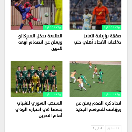
رياضة محلية
رياضة محلية
صفقة برازيلية لتعزيز
الطليعة يدخل الميركاتو
دفاعات الاتحاد أهلي حلب
ويعلن عن انضمام أربعة
لاعبين
رياضة محلية
رياضة محلية
اتحاد كرة القدم يعلن عن
المنتخب السوري للشباب
روزنامته للموسم الجديد
يسقط في اختباره الودي
أمام البحرين
السابق
التالي