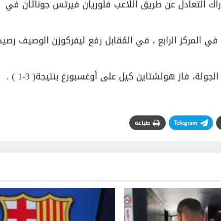
راك التعادل عن طريق اللاعب فلوريان فيرتس جوناثان في
يجة، رفع فرايبورغ رصيده إلى 52 نقطة في المركز الرابع ، في المُقابل رفع ليفركوزن الوصيف رص
ة، فاز هولشتاين كيل على أوغسبورغ بنتيجة( 3-1 ) .
Telegram
طباعة