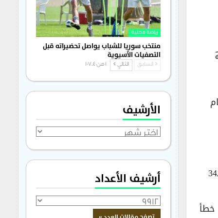
رياضة محلية
منتخب سوريا للشباب يواصل تحضيراته قبل
ج
التصفيات الآسيوية
السابق
التالي
1 من 1٬704
رة الثانية توالياً، بعد تعادل بايرن 3-3 أمام
الأرشيف
الأرشيف
ومع تعثر ليفركوزن، استعاد بايرن اللقب الذي خسره الموسم الماضي لصالح ليفركوزن، ليُعزز رقمه القياسيّ بـ34
أرشيف الأعداد
فرايبورغ وليفركوزن، تقدّم أصحاب الأرض بهدفي ماكسيميليان إغيشتاين (44) وبييرو هينكابي (49، خطأ