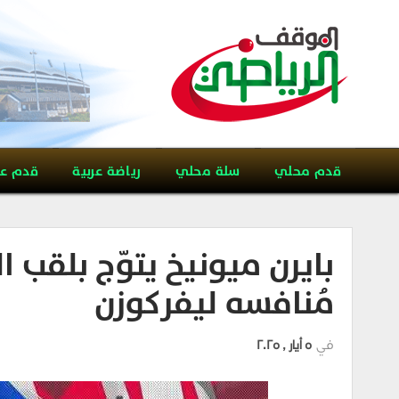
قدم محلي
سلة محلي
رياضة عربية
قدم ع
بايرن ميونيخ يتوّج بلقب ا
مُنافسه ليفركوزن
في
5 أيار , 2025