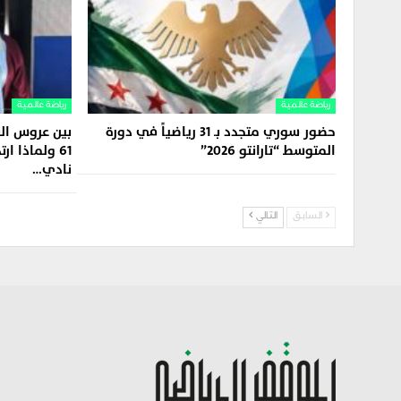
رياضة عالمية
رياضة عالمية
حضور سوري متجدد بـ 31 رياضياً في دورة
بين عروس الب
المتوسط “تارانتو 2026”
61 ولماذا ا
نادي…
السابق
التالي