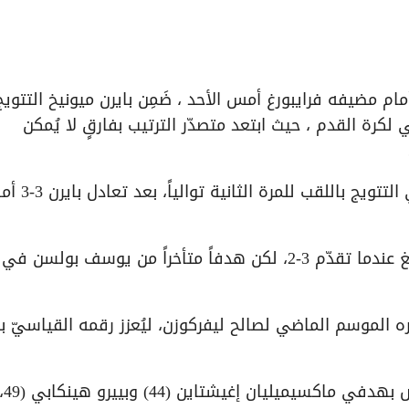
 تعادل مُنافسه على اللقب باير ليفركوزن 2-2 أمام مضيفه فرايبورغ أمس الأحد ، ضَمِن بايرن ميونيخ التتوي
ألماني لكرة القدم ، حيث ابتعد متصدّر الترتيب بفارقٍ لا يُمكن
وكان ليفركوزن يحتاج للفوز للحفاظ على آماله في التتويج باللقب للم
وكاد بايرن أن يحسم اللقب يوم السبت أمام لايبزيغ عندما تقدّم 3-2، لكن هدفاً متأخراً من يوسف بولسن في
في مباراة 