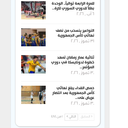
للمرة الرابعة توالياً.. الوحدة
بطلاً للدوري السوري لكرة…
6 آب , 2026
النواعير ينسحب من نصف
نهائي كأس الجمهورية
31 تموز , 2026
ثنائية عمار رمضان تمهد
خطوة لدونايسكا في دوري
المؤتمر…
30 تموز , 2026
حمص الفداء يبلغ نهائي
كأس الجمهورية بعد انتصار
عريض على…
30 تموز , 2026
السابق
التالي
1 من 484