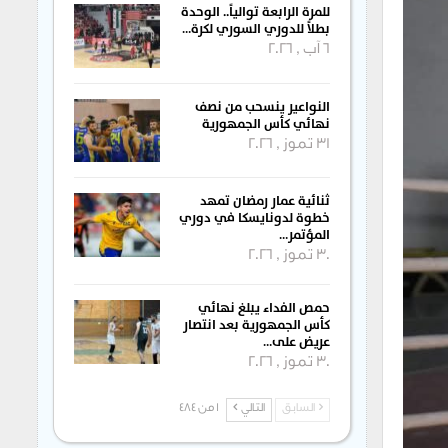
للمرة الرابعة توالياً.. الوحدة
بطلاً للدوري السوري لكرة…
6 آب , 2026
النواعير ينسحب من نصف
نهائي كأس الجمهورية
31 تموز , 2026
ثنائية عمار رمضان تمهد
خطوة لدونايسكا في دوري
المؤتمر…
30 تموز , 2026
حمص الفداء يبلغ نهائي
كأس الجمهورية بعد انتصار
عريض على…
30 تموز , 2026
السابق
التالي
1 من 484