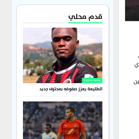
قدم محلي
ي
ين
رياضة محلية
الطليعة يعزز صفوفه بمحترف جديد