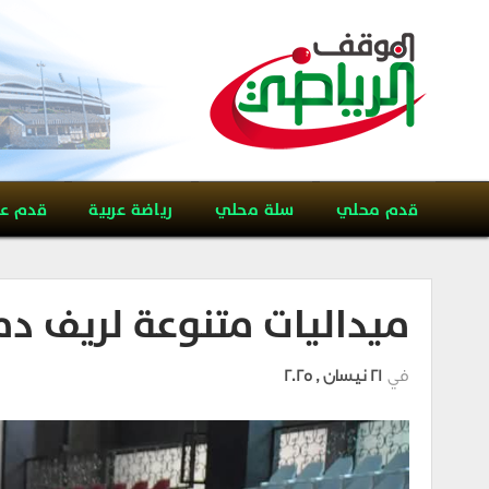
قدم محلي
سلة محلي
رياضة عربية
قدم ع
ميداليات متنوعة لريف د
في
21 نيسان , 2025