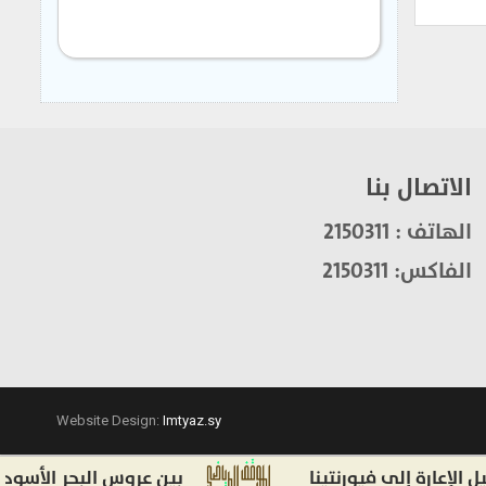
الاتصال بنا
الهاتف : 2150311
الفاكس: 2150311
Website Design:
Imtyaz.sy
ة إلى فيورنتينا
بين عروس البحر الأسود وصلاح.. حكاية الرقم 61 ولماذا ارتداه صلاح 