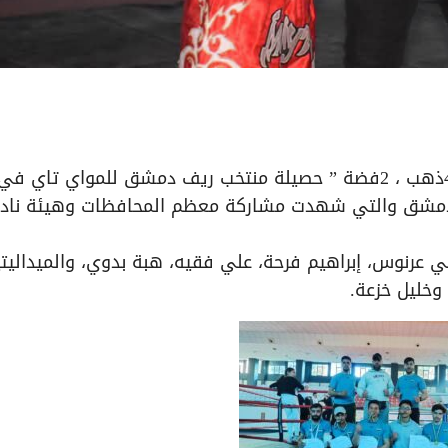
نتائج مميزة بميداليات متنوعة جلها من الذهب ” 4ذهب ، 2فضة ” حصيلة منتخب ريف دمشق للمواي تاي في
 بدمشق والتي شهدت مشاركة معظم المحافظات وهيئة ناد
امي عرنوس، إبراهيم فرحة، علي فقيه، هبة بدوي، والميداليت
 وخليل خزعة.