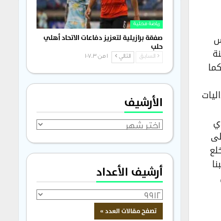
رياضة محلية
س
صفقة برازيلية لتعزيز دفاعات الاتحاد أهلي
حلب
نة
السابق
التالي
1 من 1٬703
كما
فسات وكانوا على قدر المسؤولية وتمكنوا من إحراز 4 ميداليات
الأرشيف
ي
الأرشيف
لى
لع
لاعبين و لاعبنا
أرشيف الأعداد