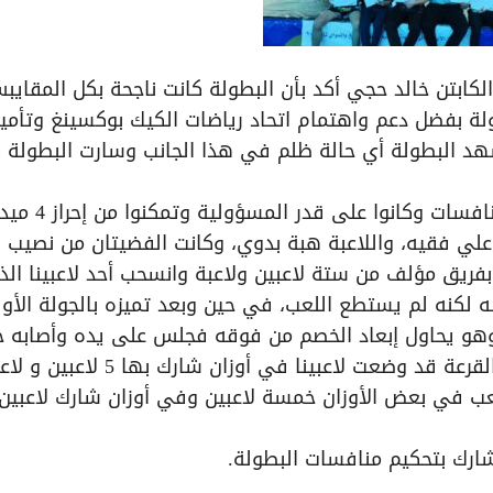
كابتن خالد حجي أكد بأن البطولة كانت ناجحة بكل المقايب
ولة بفضل دعم واهتمام اتحاد رياضات الكيك بوكسينغ وتأمي
تشهد البطولة أي حالة ظلم في هذا الجانب وسارت البطولة 
وأضاف: لاعبو فريقنا أثبتوا جدارة وحضورا في المنا
 علي فقيه، واللاعبة هبة بدوي، وكانت الفضيتان من نصيب
 بفريق مؤلف من ستة لاعبين ولاعبة وانسحب أحد لاعبينا الذ
زنه لكنه لم يستطع اللعب، في حين وبعد تميزه بالجولة الأو
وهو يحاول إبعاد الخصم من فوقه فجلس على يده وأصابه خ
في كوعه وكان مؤهلاً للعب على الذهب، وكانت القرعة قد وضعت لاعبينا في أوزان شارك بها 5 
لعب في بعض الأوزان خمسة لاعبين وفي أوزان شارك لاعبين
 شارك بتحكيم منافسات البطولة.