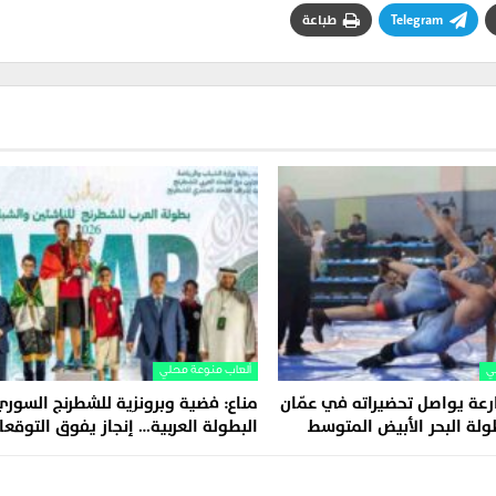
Telegram
طباعة
ي
ألعاب منوعة محلي
عة يواصل تحضيراته في عمّان
مناع: فضية وبرونزية للشطرنج السور
طولة البحر الأبيض المتوسط
البطولة العربية… إنجاز يفوق التوقعا