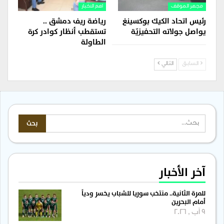
مجهر الموقف
اهم الاخبار
رئيس اتحاد الكيك بوكسينغ
رياضة ريف دمشق ..
يواصل جولاته التحفيزيّة
تستقطب أنظار كوادر كرة
الطاولة
السابق
التالي
آخر الأخبار
للمرة الثانية.. منتخب سوريا للشباب يخسر ودياً
أمام البحرين
9 آب , 2026