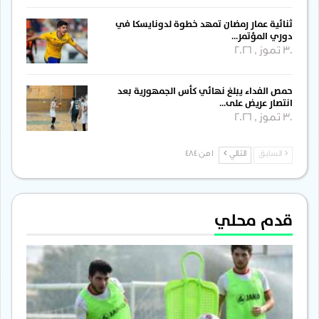
ثنائية عمار رمضان تمهد خطوة لدونايسكا في
دوري المؤتمر…
30 تموز , 2026
حمص الفداء يبلغ نهائي كأس الجمهورية بعد
انتصار عريض على…
30 تموز , 2026
السابق
التالي
1 من 484
قدم محلي