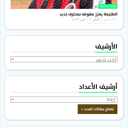
رياضة محلية
الطليعة يعزز صفوفه بمحترف جديد
السابق
التالي
1 من 1٬703
الأرشيف
الأرشيف
أرشيف الأعداد