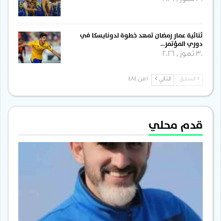
ثنائية عمار رمضان تمهد خطوة لدونايسكا في
دوري المؤتمر…
30 تموز , 2026
السابق
التالي
1 من 484
قدم محلي