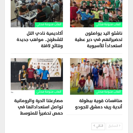
ألعاب منوعة محلي
ألعاب منوعة محلي
ناشئو اليد يواصلون
أكاديمية نادي التل
تحضيراتهم في دير عطية
للشطرنج.. مواهب جديدة
استعداداً للآسيوية
ونتائج لافتة
ألعاب منوعة محلي
ألعاب منوعة محلي
منافسات قوية ببطولة
مصارعتنا الحرة والرومانية
أندية ريف دمشق للجودو
تواصل استعداداتها في
حمص تحضيراً للمتوسط
السابق
التالي