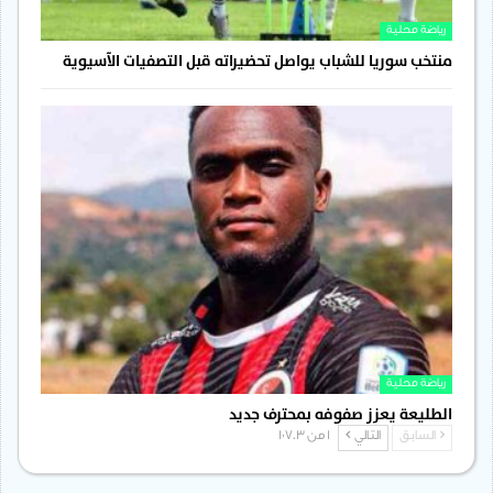
رياضة محلية
منتخب سوريا للشباب يواصل تحضيراته قبل التصفيات الآسيوية
رياضة محلية
الطليعة يعزز صفوفه بمحترف جديد
السابق
التالي
1 من 1٬703