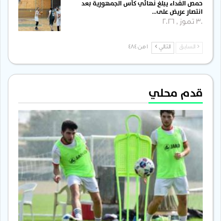
حمص الفداء يبلغ نهائي كأس الجمهورية بعد
انتصار عريض على…
30 تموز , 2026
السابق
التالي
1 من 484
قدم محلي