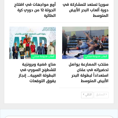
سوريا تستعد للمشاركة في
أربع مواجهات في افتتاح
دورة ألعاب البحر الأبيض
الجولة 12 من دوري كرة
المتوسط
الطائرة
ألعاب منوعة محلي
ألعاب منوعة محلي
منتخب المصارعة يواصل
مناع: فضية وبرونزية
تحضيراته في عمّان
للشطرنج السوري في
استعداداً لبطولة البحر
البطولة العربية… إنجاز
الأبيض المتوسط
يفوق التوقعات
السابق
التالي