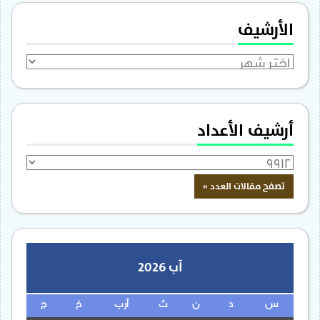
الأرشيف
الأرشيف
أرشيف الأعداد
آب 2026
س
د
ن
ث
أرب
خ
ج