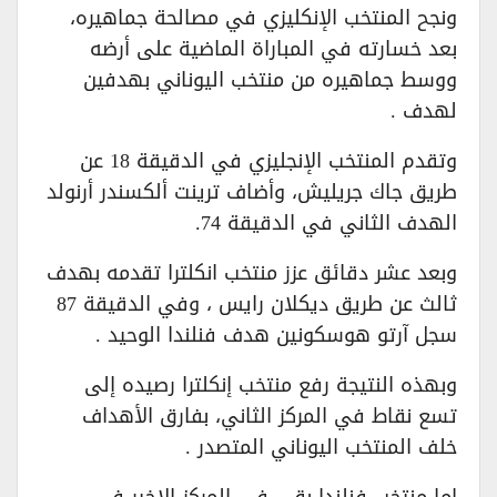
ونجح المنتخب الإنكليزي في مصالحة جماهيره،
بعد خسارته في المباراة الماضية على أرضه
ووسط جماهيره من منتخب اليوناني بهدفين
لهدف .
وتقدم المنتخب الإنجليزي في الدقيقة 18 عن
طريق جاك جريليش، وأضاف ترينت ألكسندر أرنولد
الهدف الثاني في الدقيقة 74.
وبعد عشر دقائق عزز منتخب انكلترا تقدمه بهدف
ثالث عن طريق ديكلان رايس ، وفي الدقيقة 87
سجل آرتو هوسكونين هدف فنلندا الوحيد .
وبهذه النتيجة رفع منتخب إنكلترا رصيده إلى
تسع نقاط في المركز الثاني، بفارق الأهداف
خلف المنتخب اليوناني المتصدر .