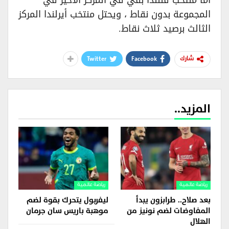
اما منتخب فنلندا بقي في المركز الاخير في
المجموعة بدون نقاط ، ويحتل منتخب أيرلندا المركز
الثالث برصيد ثلاث نقاط.
Twitter
Facebook
شارك
المزيد..
رياضة عالمية
رياضة عالمية
بعد صلاح.. طرابزون يبدأ
ليفربول يتحرك بقوة لضم
المفاوضات لضم نونيز من
موهبة باريس سان جرمان
الهلال