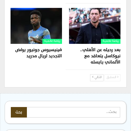
رياضة عالمية
رياضة عالمية
بعد رحيله عن الأهلي..
فينيسيوس جونيور يرفض
نيوكاسل يتعاقد مع
التجديد لريال مدريد
الألماني يايسله
السابق
التالي