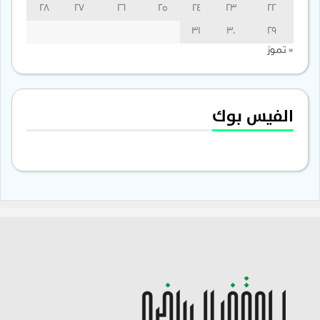
28
27
26
25
24
23
22
31
30
29
« تموز
الفيس بوك