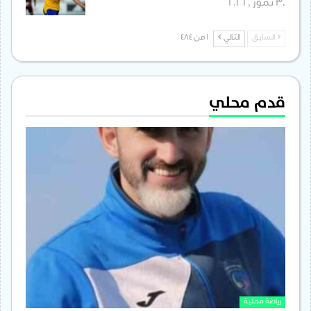
30 تموز , 2026
السابق
التالي
1 من 484
قدم محلي
رياضة محلية