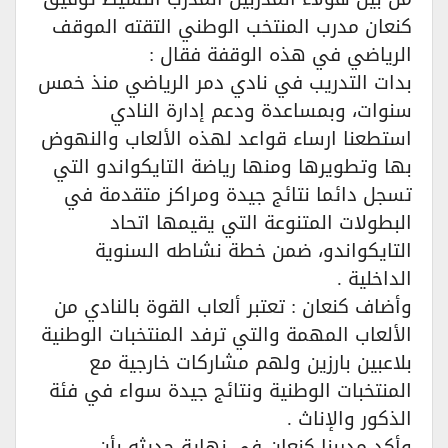
كنعان مدرب المنتخب الوطني التقته الموقف
الرياضي في هذه الوقفة فقال :
بدات التدريب في نادي دمر الرياضي منذ خمس
سنوات، وبمساعدة ودعم إدارة النادي
استطعنا ارساء قواعد لهذه الألعاب والنهوض
بها وتطويرها ومنها رياضة التايكواندو التي
تسجل دائما نتائج جيدة ومراكز متقدمة في
البطولات المتنوعة التي يقيمها اتحاد
التايكواندو، ضمن خطة نشاطه السنوية
الداخلية .
وأضاف كنعان : تعتبر ألعاب القوة بالنادي من
الألعاب المهمة والتي ترفد المنتخبات الوطنية
بلاعبين بارزين ولهم مشاركات خارجية مع
المنتخبات الوطنية ونتائج جيدة سواء في فئة
الذكور والإناث .
وأكد مدربنا كنعان في نهاية حديثه بأن