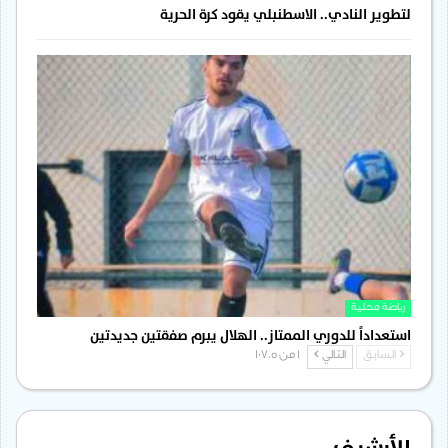
لتطوير النادي.. الاسطنبلي يقود كرة الحرية
رياضة محلية
استعداداً للدوري الممتاز.. الهلال يبرم صفقتين جديدتين
السابق
التالي
1 من 1٬705