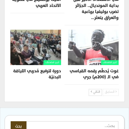
بداية المونديال.. الجزائر
الاتحاد العربي
تضرب بوليفيا برباعية
والعراق يتعثر…
غير مصنف
غير مصنف
غوت يُحطّم رقمه القياسي
دورة لترفيع مُدربي اللياقة
في الـ (200م) جري
البدنيّة
السابق
التالي