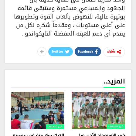
الجهود والمساعي مستمرة وستبقى قائمة
بوتيرة عالية، للنهوض بألعاب القوة وتطويرها
على أعلى مستويات ، ومقدماً شكره لكل من
يقدم أي دعم للعبته المفضلة التايكواندو .
Twitter
Facebook
شارك
المزيد..
غير مصنف
غير مصنف
في الاستعداد الأخير قبل
الكيك بوكسينغ في عضوية