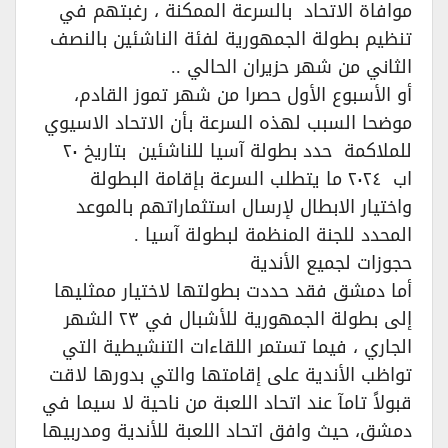
موافاة الاتحاد بالسرعة الممكنة ، رغبتهم في
تنظيم بطولة الجمهورية لفئة الناشئين بالنصف
الثاني من شهر حزيران الحالي ..
أو الأسبوع الأول حصرا من شهر تموز القادم،
موضحا السبب لهذه السرعة بأن الاتحاد الاسيوي
للملاكمة حدد بطولة آسيا للناشئين بتاريخ ٢٠
اب ٢٠٢٤ ما يتطلب السرعة بإقامة البطولة
واختيار الابطال لإرسال استثماراتهم بالموعد
المحدد للجنة المنظمة لبطولة آسيا .
حجوزات لجميع الأندية
أما دمشق فقد حددت بطولتها لاختيار ممثليها
إلى بطولة الجمهورية للأشبال في ٢٣ الشهر
الجاري ، فيما تستمر اللقاءات التنشيطية التي
تواظب الأندية على إقامتها والتي بدورها لاقت
قبولاً تامآ عند اتحاد اللعبة من ناحية لا سيما في
دمشق، حيث وافق اتحاد اللعبة للأندية ومدربيها