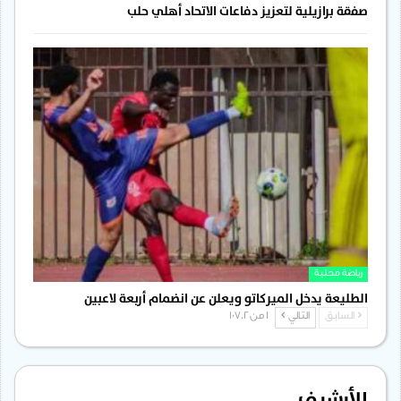
صفقة برازيلية لتعزيز دفاعات الاتحاد أهلي حلب
رياضة محلية
الطليعة يدخل الميركاتو ويعلن عن انضمام أربعة لاعبين
السابق
التالي
1 من 1٬702
الأرشيف