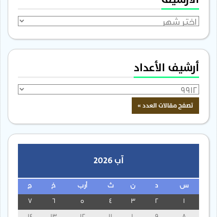
الأرشيف
أرشيف الأعداد
آب 2026
س
د
ن
ث
أرب
خ
ج
7
6
5
4
3
2
1