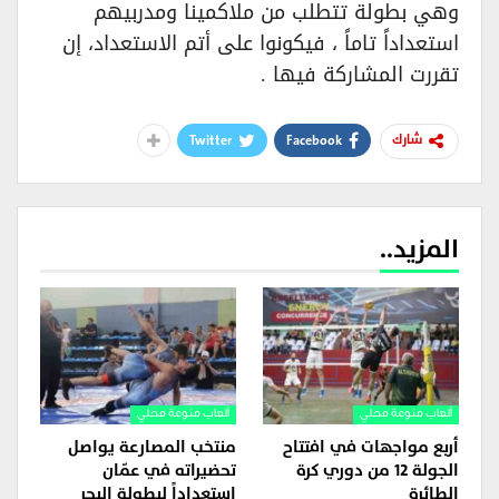
وهي بطولة تتطلب من ملاكمينا ومدربيهم
استعداداً تاماً ، فيكونوا على أتم الاستعداد، إن
تقررت المشاركة فيها .
Twitter
Facebook
شارك
المزيد..
ألعاب منوعة محلي
ألعاب منوعة محلي
أربع مواجهات في افتتاح
منتخب المصارعة يواصل
الجولة 12 من دوري كرة
تحضيراته في عمّان
الطائرة
استعداداً لبطولة البحر