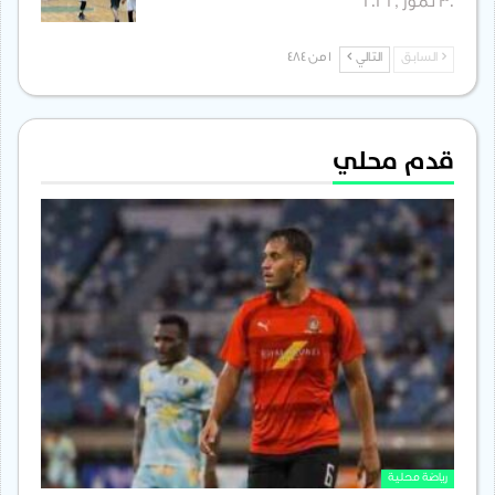
30 تموز , 2026
السابق
التالي
1 من 484
قدم محلي
رياضة محلية