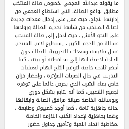
ما يقوله عبدالله العجمي بخصوص صالة المنتخب
مطابق لواقع الصالة، التي استطاع العجمي من
إدارتها بنجاح، حيث عمل على إدخال معدات جديدة
لصالة المنتخب من شأنها تخديم الصالة وروادها
على النحو الأمثل ، حيث أدخل إلى صالة المنتخب
غسالة من الحجم الكبير ، يستطيع لاعب المنتخب
غسل ملابسه ومعداته التدريبية بالصالة دون
الحاجة لاصطحابها إلى محافظته أو بيته ، كما
أحضر ثلاجة خاصة لتوفير الثلج الهام لعمليات
التدريب في حال الضربات المؤثرة ، وإحضار خزان
خاص بماء الشرب الذي يحرص دائمآ على توفره
لجميع اللاعبين، كما أنه يتابع بشكل دوري
وبوسائله الخاصة صيانة مرافق الصالة وابقائها
بحالة جاهزية تامة ، كما أوجد كمبيوتر وطابعة ،
وهما بجاهزية لإعداد الكتب اللازمة الخاصة
بمخاطبة اتحاد اللعبة وتأمين جداول حضور