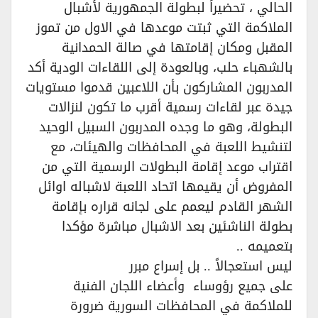
الحالي ، تحضيراً لبطولة الجمهورية لأشبال
الملاكمة التي ثبتت موعدها في الاول من تموز
المقبل ومكان إقامتها في صالة الحمدانية
بالشهباء حلب، وبالعودة إلى اللقاءات الودية أكد
المدربون المشاركون بأن اللاعبين قدموا مستويات
جيدة عبر لقاءات رسمية أقرب ما تكون لنزالات
البطولة، وهو ما وجده المدربون السبيل الوحيد
لتنشيط اللعبة في المحافظات والهيئات، مع
اقتراب موعد إقامة البطولات الرسمية التي من
المفروض أن يقيمها اتحاد اللعبة لاشباله اوائل
الشهر القادم ليعمم على لجانه قراره بإقامة
بطولة الناشئين بعد الاشبال مباشرة مؤكدا
بتعميمه ..
ليس استعجالاً .. بل إسراع مبرر
على جميع رؤوساء وأعضاء اللجان الفنية
للملاكمة في المحافظات السورية ضرورة