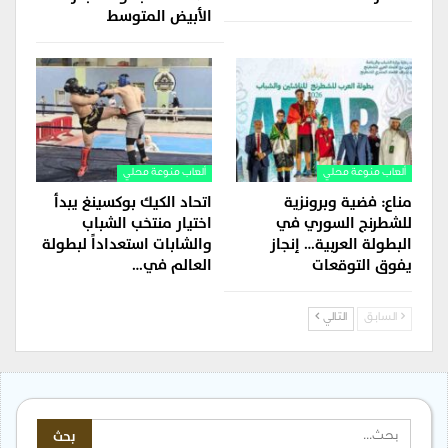
الأبيض المتوسط
ألعاب منوعة محلي
ألعاب منوعة محلي
مناع: فضية وبرونزية
اتحاد الكيك بوكسينغ يبدأ
للشطرنج السوري في
اختيار منتخب الشباب
البطولة العربية… إنجاز
والشابات استعداداً لبطولة
يفوق التوقعات
العالم في…
السابق
التالي