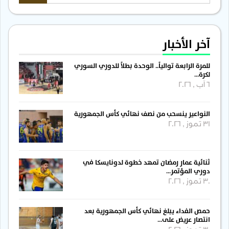
آخر الأخبار
للمرة الرابعة توالياً.. الوحدة بطلاً للدوري السوري
لكرة…
6 آب , 2026
النواعير ينسحب من نصف نهائي كأس الجمهورية
31 تموز , 2026
ثنائية عمار رمضان تمهد خطوة لدونايسكا في
دوري المؤتمر…
30 تموز , 2026
حمص الفداء يبلغ نهائي كأس الجمهورية بعد
انتصار عريض على…