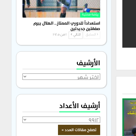
رياضة محلية
استعداداً للدوري الممتاز.. الهلال يبرم
صفقتين جديدتين
السابق
التالي
1 من 1٬705
الأرشيف
الأرشيف
أرشيف الأعداد