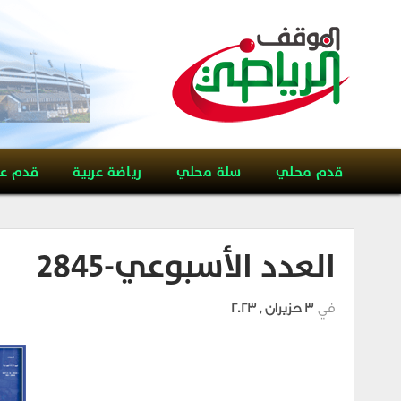
قدم محلي
سلة محلي
رياضة عربية
قدم ع
العدد الأسبوعي-2845
في
3 حزيران , 2023