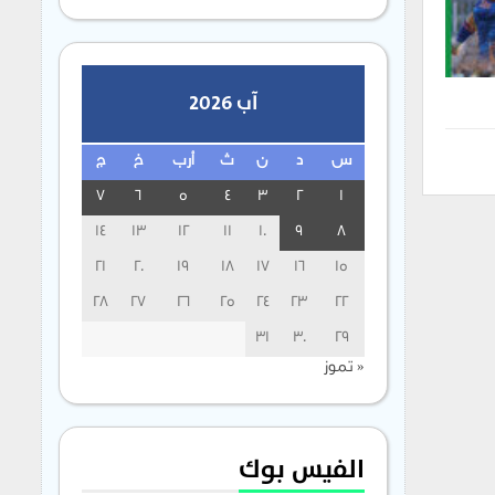
آب 2026
س
د
ن
ث
أرب
خ
ج
7
6
5
4
3
2
1
14
13
12
11
10
9
8
21
20
19
18
17
16
15
28
27
26
25
24
23
22
31
30
29
« تموز
الفيس بوك