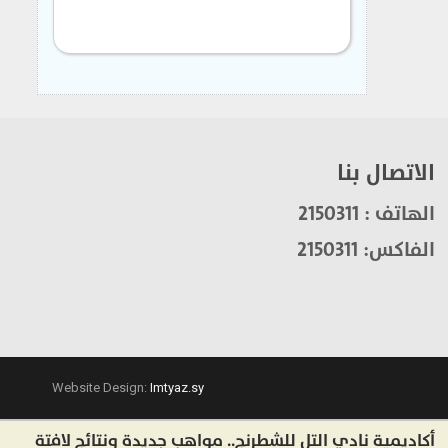
الاتصال بنا
الهاتف : 2150311
الفاكس: 2150311
Website Design:
Imtyaz.sy
ديمية نادي التل للشطرنج.. مواهب جديدة ونتائج لافتة