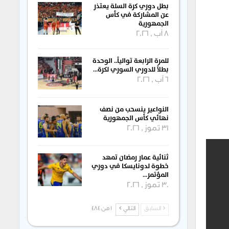
بطل دوري كرة السلة يعتذر
عن المشاركة في كأس
الجمهورية
8 آب , 2026
للمرة الرابعة توالياً.. الوحدة
بطلاً للدوري السوري لكرة…
6 آب , 2026
النواعير ينسحب من نصف
نهائي كأس الجمهورية
31 تموز , 2026
ثنائية عمار رمضان تمهد
خطوة لدونايسكا في دوري
المؤتمر…
30 تموز , 2026
السابق
التالي
1 من 484