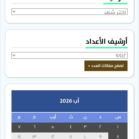
الأرشيف
أرشيف الأعداد
آب 2026
س
د
ن
ث
أرب
خ
ج
7
6
5
4
3
2
1
14
13
12
11
10
9
8