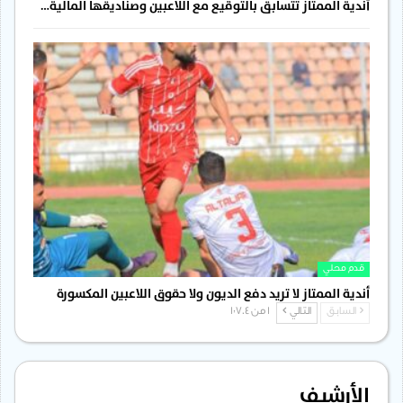
أندية الممتاز تتسابق بالتوقيع مع اللاعبين وصناديقها المالية…
قدم محلي
أندية الممتاز لا تريد دفع الديون ولا حقوق اللاعبين المكسورة
السابق
التالي
1 من 1٬704
الأرشيف