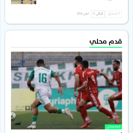
السابق
التالي
1 من 484
قدم محلي
قدم محلي