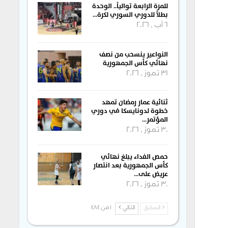
للمرة الرابعة توالياً.. الوحدة
بطلاً للدوري السوري لكرة…
6 آب , 2026
النواعير ينسحب من نصف
نهائي كأس الجمهورية
31 تموز , 2026
ثنائية عمار رمضان تمهد
خطوة لدونايسكا في دوري
المؤتمر…
30 تموز , 2026
حمص الفداء يبلغ نهائي
كأس الجمهورية بعد انتصار
عريض على…
30 تموز , 2026
السابق
التالي
1 من 484