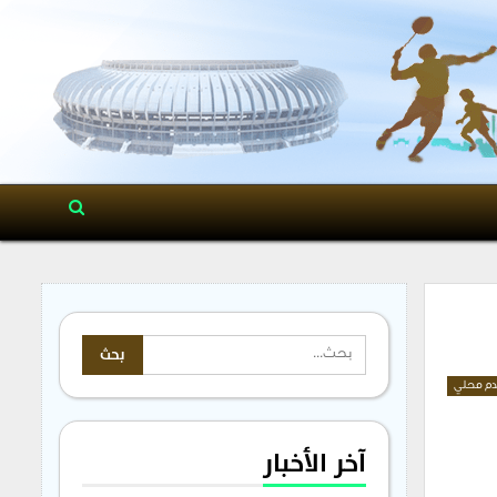
م محلي
آخر الأخبار