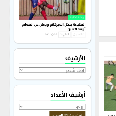
رياضة محلية
الطليعة يدخل الميركاتو ويعلن عن انضمام
أربعة لاعبين
السابق
التالي
1 من 1٬702
الأرشيف
الأرشيف
أرشيف الأعداد