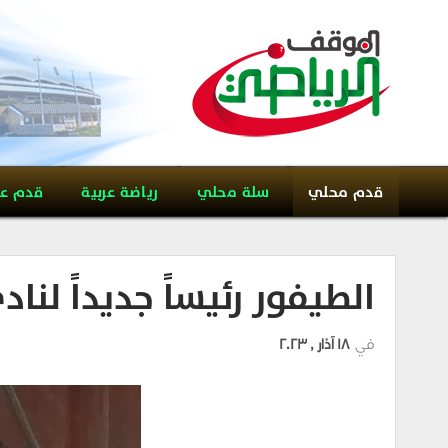
قدم محلي
سلة محلي
رياضة عربية
قدم ع
الطيفور رئيساً جديداً لنا
في
18 آذار , 2023