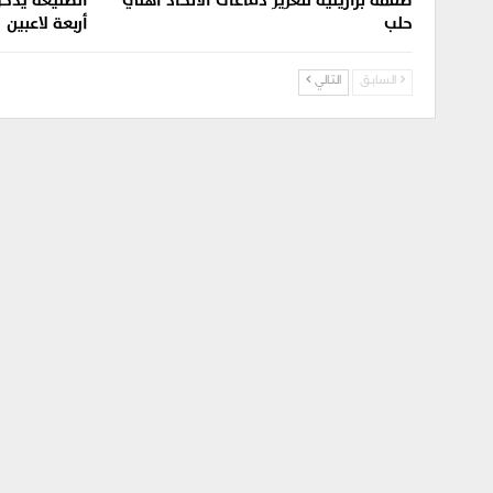
صفقة برازيلية لتعزيز دفاعات الاتحاد أهلي
الطليعة يدخل
حلب
أربعة لاعبين
السابق
التالي