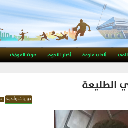
المي
ألعاب منوعة
أخبار النجوم
صوت الموقف
دي الطليعة
دوريات وأندية
قد