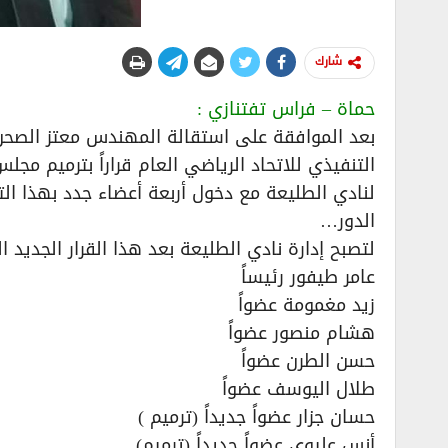
شارك
حماة – فراس تفتنازي :
بعد الموافقة على استقالة المهندس معتز الصحن 
التنفيذي للاتحاد الرياضي العام قراراً بترميم مجلس
لنادي الطليعة مع دخول أربعة أعضاء جدد بهذا ا
الدور…
لتصبح إدارة نادي الطليعة بعد هذا القرار الجديد 
عامر طيفور رئيساً
زيد مغمومة عضواً
هشام منصور عضواً
حسن الطرن عضواً
طلال اليوسف عضواً
حسان جزار عضواً جديداً (ترميم )
أنس عليوي عضواً جديداً (ترميم)