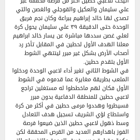
أتيحت للاعبي حطين أكثر من فرصة محققة عبر
علي سليمان والعكيل والقوجلي والغصن والتي
تصدى لها خالد إبراهيم ببراعة وكان نجم فريق
الوحدة حتى الدقيقة ٣٩ علي سليمان يحول كرة
لعلي غصن سددها مباشرة عن يسار خالد ابراهيم
معلنا الهدف الأول لحطين في المقابل تأخر رد
أصحاب الأرض بشكل غير مبرر لينتهي الشوط
الأول بتقدم حطين.
في الشوط الثاني تغير أداء لاعبي الوحدة ودخلوا
الملعب بطريقة مغايرة عما قدموه في الشوط
الأول فكان لهم ماخططوا له مستغلين تراجع
لاعبي حطين للمنطقة الدفاعية بدون مبرر
فسيطروا وهددوا مرمى حطين في أكثر من كرة
واستطاع لؤي الشريف تسجيل هدف التعادل
وسط ذهول لاعبي حطين الذين ضيعوا فرصة
الفوز باهدارهم العديد من القرص المحققة لكن