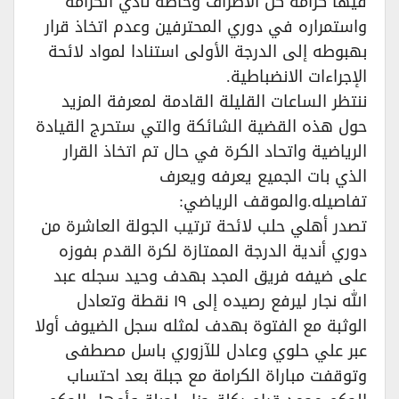
فيها كرامة كل الأطراف وخاصة نادي الكرامة
واستمراره في دوري المحترفين وعدم اتخاذ قرار
بهبوطه إلى الدرجة الأولى استنادا لمواد لائحة
الإجراءات الانضباطية.
ننتظر الساعات القليلة القادمة لمعرفة المزيد
حول هذه القضية الشائكة والتي ستحرج القيادة
الرياضية واتحاد الكرة في حال تم اتخاذ القرار
الذي بات الجميع يعرفه ويعرف
تفاصيله.والموقف الرياضي:
تصدر أهلي حلب لائحة ترتيب الجولة العاشرة من
دوري أندية الدرجة الممتازة لكرة القدم بفوزه
على ضيفه فريق المجد بهدف وحيد سجله عبد
الله نجار ليرفع رصيده إلى ١٩ نقطة وتعادل
الوثبة مع الفتوة بهدف لمثله سجل الضيوف أولا
عبر علي حلوي وعادل للآزوري باسل مصطفى
وتوقفت مباراة الكرامة مع جبلة بعد احتساب