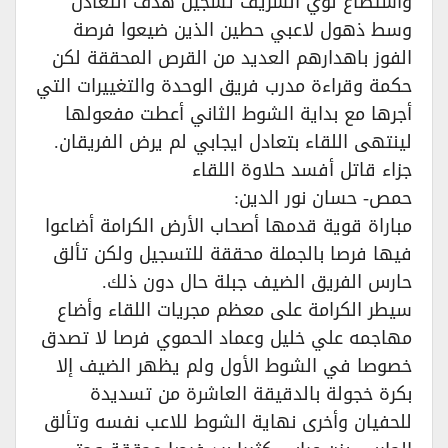
واستطاع لؤي الشريف تسجيل هدف التعادل
وسط ذهول لاعبي حطين الذين ضيعوا فرصة
الفوز باهدارهم العديد من القرص المحققة لكن
حكمة وقراءة مدرب فريق الوحدة والتغييرات التي
أجرها مع بداية الشوط الثاني أعطت مفعولها
لينتهى اللقاء بتعادل ايجابي لم يرض الفريقان.
جزاء قاتل أفسد حلاوة اللقاء
حمص- حسان نور الدين:
مباراة قوية قدمها أصحاب الأرض الكرامة أضاعوا
فيها فرصا بالجملة محققة للتسجيل ولكن تألق
حارس الفريق الضيف جبلة حال دون ذلك.
سيطر الكرامة على معظم مجريات اللقاء وأضاع
مهاجمه علي خليل وعماد الحموي فرصا لا تصدق
خصوصا في الشوط الأول ولم يظهر الضيف إلا
بكرة خجولة بالدقيقة العاشرة من تسديدة
للحفيان وأخرى نهاية الشوط للاعب نفسه وتألق