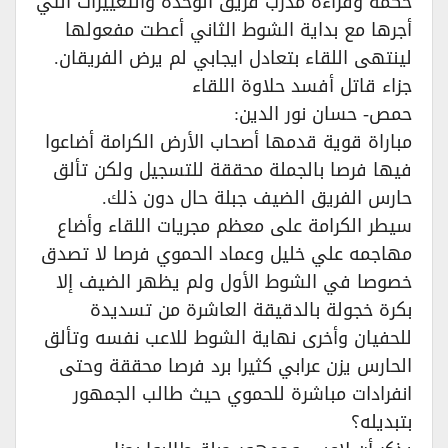
حكمة وقراءة مدرب فريق الوحدة والتغييرات التي
أجرها مع بداية الشوط الثاني أعطت مفعولها
لينتهى اللقاء بتعادل ايجابي لم يرض الفريقان.
جزاء قاتل أفسد حلاوة اللقاء
حمص- حسان نور الدين:
مباراة قوية قدمها أصحاب الأرض الكرامة أضاعوا
فيها فرصا بالجملة محققة للتسجيل ولكن تألق
حارس الفريق الضيف جبلة حال دون ذلك.
سيطر الكرامة على معظم مجريات اللقاء وأضاع
مهاجمه علي خليل وعماد الحموي فرصا لا تصدق
خصوصا في الشوط الأول ولم يظهر الضيف إلا
بكرة خجولة بالدقيقة العاشرة من تسديدة
للحفيان وأخرى نهاية الشوط للاعب نفسه وتألق
الحارس يزن عرابي كثيرا برد فرصا محققة وحتى
انفرادات مباشرة للحموي حيث طالب الجمهور
بتبديله؟