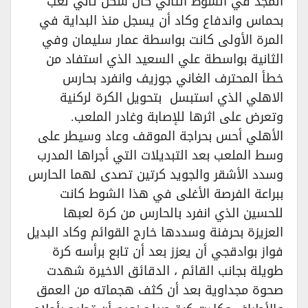
المجد في الشوط الثاني كان شكل ثاني لعب
بحماس واندفاع وكاد أن يسجل منذ البداية في
المرة الأولى كانت بواسطة عمار سليمان وفي
الثانية بواسطة علي السعيد الذي استفاد من
خطأ المحترف الغاني جوزيف وانفرد بحارس
الاهلي الذي استبسل بتحويل الكرة لركنية
وتعرض على اثرها للإصابة وغادر الملعب.
الأهلي أحس بحراجة الموقف وعاد وسيطر على
وسط الملعب بعد التبديلات التي أجراها المدرب
وسدد الأشقر والجويد كرتين تصدى لهما الحارس
ببراعة الفرصة الأغلى في هذا الشوط كانت
للحسين الذي انفرد بالحارس من كرة لعبها
العزيزة بحرفنة وسددها خارج القوائم وكاد البديل
فواز بوادقجي أن يعزز بعد أن تابع برأسه كرة
طويلة بجانب القائم ، الدقائق الاخيرة شهدت
صحوة مجداوية بعد أن كثف هجماته من العمق