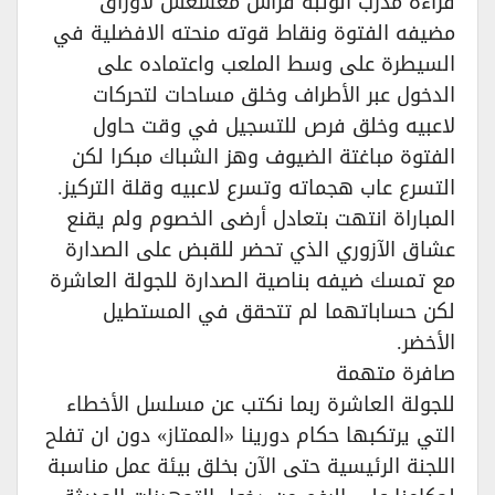
قراءة مدرب الوثبة فراس معسعس لأوراق
مضيفه الفتوة ونقاط قوته منحته الافضلية في
السيطرة على وسط الملعب واعتماده على
الدخول عبر الأطراف وخلق مساحات لتحركات
لاعبيه وخلق فرص للتسجيل في وقت حاول
الفتوة مباغتة الضيوف وهز الشباك مبكرا لكن
التسرع عاب هجماته وتسرع لاعبيه وقلة التركيز.
المباراة انتهت بتعادل أرضى الخصوم ولم يقنع
عشاق الآزوري الذي تحضر للقبض على الصدارة
مع تمسك ضيفه بناصية الصدارة للجولة العاشرة
لكن حساباتهما لم تتحقق في المستطيل
الأخضر.
صافرة متهمة
للجولة العاشرة ربما نكتب عن مسلسل الأخطاء
التي يرتكبها حكام دورينا «الممتاز» دون ان تفلح
اللجنة الرئيسية حتى الآن بخلق بيئة عمل مناسبة