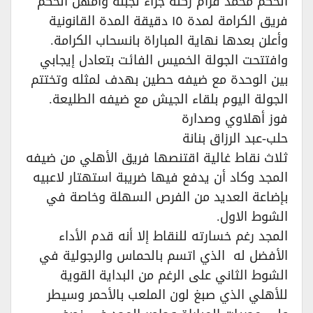
الحكم محمد قرام ركلة جزاء لجبلة وأمهل الحكم
فريق الكرامة لمدة ١٥ دقيقة المدة القانونية
وأعلن بعدها نهاية المباراة بانسحاب الكرامة.
وافتتحت الجولة الخميس الفائت بتعادل إيجابي
بين الوحدة مع ضيفه حطين بهدف لمثله وتختتم
الجولة اليوم بلقاء الجيش مع ضيفه الطليعة.
فوز أهلاوي وصدارة
حلب-عبد الرزاق بنانة
ثلاث نقاط غالية اقتنصها فريق الأهلي من ضيفه
المجد وكاد أن يدفع فيها ضريبة استهتار لاعبيه
بإضاعة العديد من الفرص السهلة وخاصة في
الشوط الاول.
المجد رغم خسارته للنقاط إلا أنه قدم الأداء
الأفضل له الذي اتسم بالحماس والرجولية في
الشوط الثاني على الرغم من البداية القوية
للأهلي الذي صبغ لون الملعب بالأحمر وسيطر