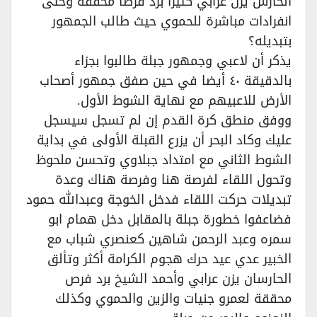
الحارس يزن عرابي كثيرا برد فرصا محققة وحتى
انفرادات مباشرة للحموي حيث طالب الجمهور
بتبديله؟
يذكر أن لاعبي وجمهور جبلة طالبوا بجزاء
بالدقيقة ٤٠ أيضا في حين صفق جمهور أصحاب
الأرض للاعبيهم مع نهاية الشوط الأول.
ووفق منطق كرة القدم إن لم تسجل سيسجل
عليك وكاد البحر أن يزرع القبلة الأولى في بداية
الشوط الثاني مع امتداد جبلاوي وتحسن ملحوظ
وتحول اللقاء لفرصة هنا وفرصة هناك وعدة
تبديلات حركت اللقاء فدخل الخوجة وعبدالله حمود
فضاعفوا خطورة جبلة بالمقابل دخل همام ابو
سمره وعبد الرحمن شاهين كعنصري شباب مع
الخبير عدي عيد حرك هجوم الكرامة أكثر وتألق
الحارسان يزن عرابي وأحمد الشيخ برد فرص
محققة لعمرو جنيات والزين والحموي وكذلك