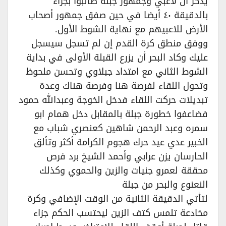
يذكر أن لاعبي وجمهور جبلة طالبوا بجزاء
بالدقيقة ٤٠ أيضا في حين صفق جمهور أصحاب
الأرض للاعبيهم مع نهاية الشوط الأول.
ووفق منطق كرة القدم إن لم تسجل سيسجل
عليك وكاد البحر أن يزرع القبلة الأولى في بداية
الشوط الثاني مع امتداد جبلاوي وتحسن ملحوظ
وتحول اللقاء لفرصة هنا وفرصة هناك وعدة
تبديلات حركت اللقاء فدخل الخوجة وعبدالله حمود
فضاعفوا خطورة جبلة بالمقابل دخل همام ابو
سمره وعبد الرحمن شاهين كعنصري شباب مع
الخبير عدي عيد حرك هجوم الكرامة أكثر وتألق
الحارسان يزن عرابي وأحمد الشيخ برد فرص
محققة لعمرو جنيات والزين والحموي وكذلك
النعنوع والبحر من جبلة
لتأتي الدقيقة الثانية من الوقت الإضافي وكرة
مخادعة تلمس كتف الزين ليحتسب الحكم جزاء