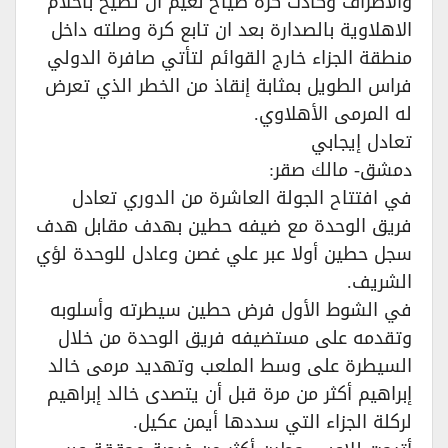
والأطراف وكادت كرة صياح نعيم أن تطيح بأحلام
الاهلاوية بالصدارة بعد ان تابع كرة وصلته داخل
منطقة الجزاء خارج القوائم لتأتي صافرة الدولي
فراس الطويل بمثابة إنقاذ من الخطر الذي تعرض
له المرمى الأهلاوي.
تعادل إيجابي
دمشق- مالك صقر:
في افتتاح الجولة العاشرة من الدوري تعادل
فريق الوحدة مع ضيفه حطين بهدف مقابل هدف
سجل حطين أولا عبر علي غصن وعادل للوحدة لؤي
الشريف.
في الشوط الأول فرض حطين سيطرته وأسلوبه
وتقدمه على مستضيفه فريق الوحدة من خلال
السيطرة على وسط الملعب وتهديد مرمى خالد
إبراهيم أكثر من مرة قبل أن يتصدى خالد إبراهيم
لركلة الجزاء التي سددها أيمن عكيل.