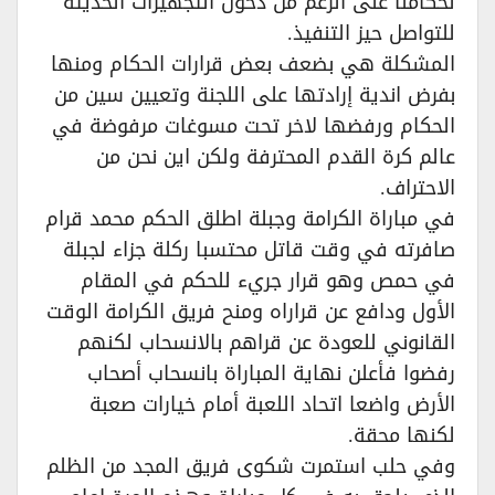
لحكامنا على الرغم من دخول التجهيزات الحديثة
للتواصل حيز التنفيذ.
المشكلة هي بضعف بعض قرارات الحكام ومنها
بفرض اندية إرادتها على اللجنة وتعيين سين من
الحكام ورفضها لاخر تحت مسوغات مرفوضة في
عالم كرة القدم المحترفة ولكن اين نحن من
الاحتراف.
في مباراة الكرامة وجبلة اطلق الحكم محمد قرام
صافرته في وقت قاتل محتسبا ركلة جزاء لجبلة
في حمص وهو قرار جريء للحكم في المقام
الأول ودافع عن قراراه ومنح فريق الكرامة الوقت
القانوني للعودة عن قراهم بالانسحاب لكنهم
رفضوا فأعلن نهاية المباراة بانسحاب أصحاب
الأرض واضعا اتحاد اللعبة أمام خيارات صعبة
لكنها محقة.
وفي حلب استمرت شكوى فريق المجد من الظلم