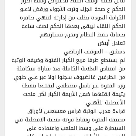
قاتل لجبلة أوقف اللقاء للاعتراض وسط إصرار
الحكم ع صحة الجزاء وترت الأجواء ورفض لاعبو
الكرامة العودة بطلب من إدارته لتنهي صافرة
الحكم اللقاء ليبقى بعدها الحكم نصف ساعة
بحماية حفظ النظام ويخرج بسيارتهم.
تعادل أبيض
دمشق – الموقف الرياضي
لم يستطع طرفا مربع الكبار الفتوة وضيفه الوثبة
من اقتناص العلامة الكاملة بعد مباراة متكافئة
من الطرفين فالضيوف سجلوا اولا عبر علي حلوي
ورد الفتوة عبر باسل مصطفى ليقتنعا بنقطة
يتيمة ابقتهما ضمن الأربعة الكبار لكن منحت
الأفضلية للأهلي.
قراءة مدرب الوثبة فراس معسعس لأوراق
مضيفه الفتوة ونقاط قوته منحته الافضلية في
السيطرة على وسط الملعب واعتماده على