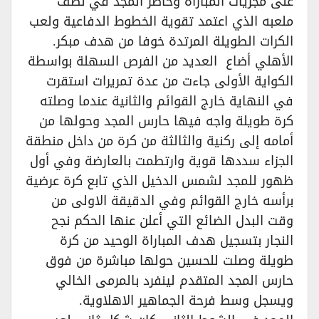
على مجريات المباراة وحاصر المجد في نصف
ملعبه الذي اعتمد تقوية الخطوط الدفاعية ولعب
الكرات الطويلة المرتدة خوفا من هدف مبكر.
الأهلي أضاع العديد من الفرص السهلة بواسطة
الكواية الأولى جاءت من عدة تمريرات استقرت
في النهاية خارج القوائم والثانية عندما وصلته
كرة طويلة واجه فيها حارس المجد وحولها من
أمامه إلى ركنية والثالثة من كرة من داخل منطقة
الجزاء سددها قوية وارتطمت بالعارضة وفي أول
ظهور للمجد لشمس الدخيل الذي تابع كرة عرضية
برأسه خارج القوائم وفي الدقيقة الاولى من
وقت البدل الضائع التي أعلن عنها الحكم نجح
النجار بتسجيل هدف المباراة الوحيد من كرة
طويلة وصلت للحسين حولها مباشرة من فوق
حارس المجد المتقدم لينفرد بالمرمى الخالي
ويسجل وسط فرحة الجماهير الاهلاوية.