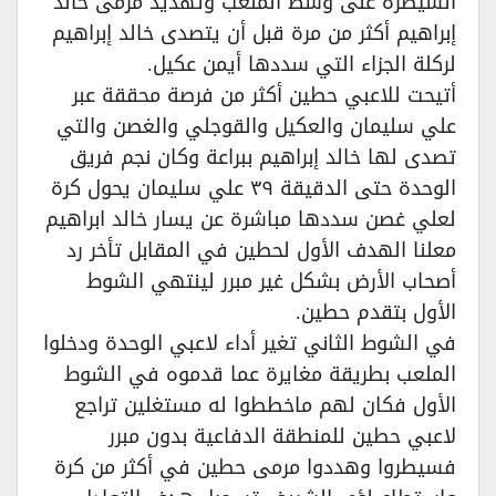
السيطرة على وسط الملعب وتهديد مرمى خالد
إبراهيم أكثر من مرة قبل أن يتصدى خالد إبراهيم
لركلة الجزاء التي سددها أيمن عكيل.
أتيحت للاعبي حطين أكثر من فرصة محققة عبر
علي سليمان والعكيل والقوجلي والغصن والتي
تصدى لها خالد إبراهيم ببراعة وكان نجم فريق
الوحدة حتى الدقيقة ٣٩ علي سليمان يحول كرة
لعلي غصن سددها مباشرة عن يسار خالد ابراهيم
معلنا الهدف الأول لحطين في المقابل تأخر رد
أصحاب الأرض بشكل غير مبرر لينتهي الشوط
الأول بتقدم حطين.
في الشوط الثاني تغير أداء لاعبي الوحدة ودخلوا
الملعب بطريقة مغايرة عما قدموه في الشوط
الأول فكان لهم ماخططوا له مستغلين تراجع
لاعبي حطين للمنطقة الدفاعية بدون مبرر
فسيطروا وهددوا مرمى حطين في أكثر من كرة