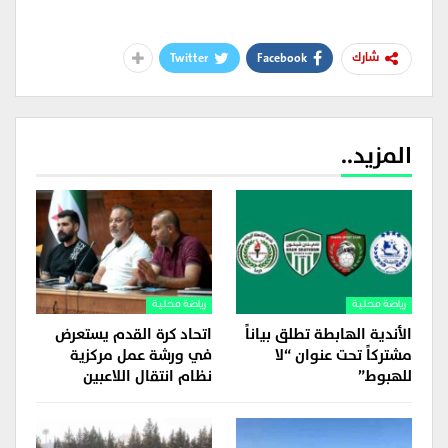
Twitter
Facebook
شارك
المزيد..
رياضة محلية
رياضة محلية
الأندية الهابطة تطلق بياناً
اتحاد كرة القدم يستعرض
مشتركاً تحت عنوان “لا
في ورشة عمل مركزية
للهبوط”
نظام انتقال اللاعبين