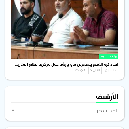
رياضة محلية
اتحاد كرة القدم يستعرض في ورشة عمل مركزية نظام انتقال…
السابق
التالي
1 من 1٬700
الأرشيف
الأرشيف