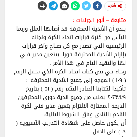
شارك
متابعة – أنور الجرادات :
يبدو أن الأندية المحترفة قد أصابها الملل وربما
اليآس من كثرة قرارات اتحاد الكرة ولجانه
الرئيسية التي تصدر مع كل صباح وآخر قرارات
بإلزام الأندية المحترفة فورا بتتعين مدير فني
لها والتقيد التام في هذا الأمر .
وجاء في نص كتاب اتحاد الكرة الذي يحمل الرقم
( ١٠٩ ) الموجه إلى جميع الأندية المحترفة :
تأكيدا لكتابنا الصادر إليكم رقم ( ٥١ ) بتاريخ
٢٠٢٣/١/٩ يطلب من جميع اندية دوري المحترفين
الدرجة الممتازة الالتزام بتعين مدير فني لكرة
القدم بالنادي وفق الشروط التالية:
أن يكون حاصل على شهادة التدريب الآسيوية (
A ) على الاقل .