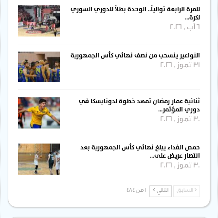
للمرة الرابعة توالياً.. الوحدة بطلاً للدوري السوري
لكرة…
6 آب , 2026
النواعير ينسحب من نصف نهائي كأس الجمهورية
31 تموز , 2026
ثنائية عمار رمضان تمهد خطوة لدونايسكا في
دوري المؤتمر…
30 تموز , 2026
حمص الفداء يبلغ نهائي كأس الجمهورية بعد
انتصار عريض على…
30 تموز , 2026
السابق
التالي
1 من 484