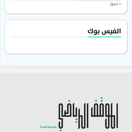
« تموز
الفيس بوك