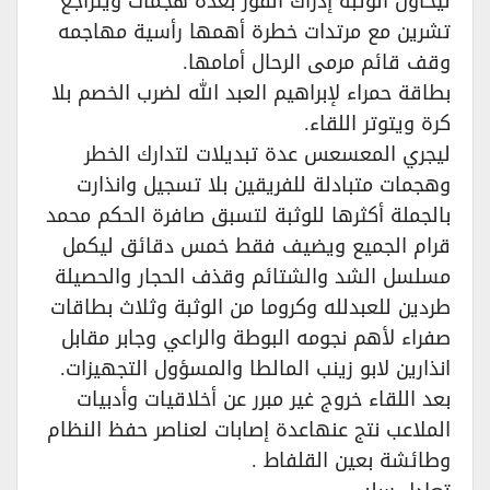
ليحاول الوثبة إدراك الفوز بعدة هجمات ويتراجع
تشرين مع مرتدات خطرة أهمها رأسية مهاجمه
وقف قائم مرمى الرحال أمامها.
بطاقة حمراء لإبراهيم العبد الله لضرب الخصم بلا
كرة ويتوتر اللقاء.
ليجري المعسعس عدة تبديلات لتدارك الخطر
وهجمات متبادلة للفريقين بلا تسجيل وانذارت
بالجملة أكثرها للوثبة لتسبق صافرة الحكم محمد
قرام الجميع ويضيف فقط خمس دقائق ليكمل
مسلسل الشد والشتائم وقذف الحجار والحصيلة
طردين للعبدلله وكروما من الوثبة وثلاث بطاقات
صفراء لأهم نجومه البوطة والراعي وجابر مقابل
انذارين لابو زينب المالطا والمسؤول التجهيزات.
بعد اللقاء خروج غير مبرر عن أخلاقيات وأدبيات
الملاعب نتج عنهاعدة إصابات لعناصر حفظ النظام
وطائشة بعين القلفاط .