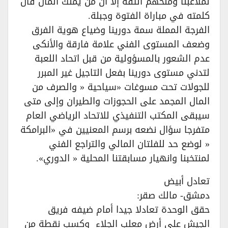
لملاعبنا ومنحهم الثقة إلا أن من يملك المال قال
كلمته في مباراة الفتوة وجبلة.
الفرجة المملة سمة دورينا وضياع هوية الفرق
وضعف المستوى الفني علامة فارقة والأنكى
عدم الشعور بالمسؤولية من قبل اتحاد اللعبة
لتدني مستوى دورينا بفعل التاجيل غير المبرر
للجولات تحت مسوغات «سياحية « والصرف من
المال المجمد على الحجوزات والطيران وإلى متى
سيبقى المكتب التنفيذي للاتحاد الرياضي العام
متفرجا سؤال نضعه برسم المعنيين في «البرامكة
« لوضع حد للفلتان المالي والتراجع الفني
لمنتخبنا وانهيار مسابقتنا المحلية « الدوري».
تعادل أبيض
دمشق- مالك صقر:
حقق الوحدة تعادلا جيدا أمام ضيفه فريق
الجيش على أرض معلب الجلاء وكسب نقطة من