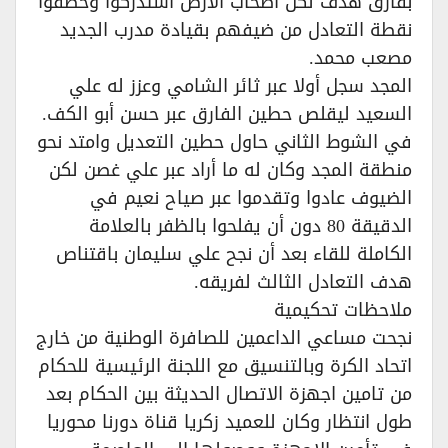
بفارق هدف لكن أصحاب الأرض استدركوا وخطفوا
نقطة التعادل من ضيفهم بقيادة مدرب الجديد
مصعب محمد.
المجد سجل أولا عبر ثائر الشامي وعزز له علي
السعيد ليقلص حطين الفارق عبر حسن أبو الكف.
في الشوط الثاني حاول حطين التعديل وامتد نحو
منطقة المجد وكان له ما أراد عبر علي غصن لكن
الضيوف عادوا وتقدموا عبر صياح نعيم في
الدقيقة 80 دون أن يفلحوا بالظفر بالعلامة
الكاملة للقاء بعد أن نجح علي سليمان باقتناص
هدف التعادل الثالث لفريقه.
ملاحظات تحكيمية
نجحت مساعي الداعمين للصافرة الوطنية من خارج
اتحاد الكرة وبالتنسيق مع اللجنة الرئيسية للحكام
من تامين اجهزة الاتصال الحديثة بين الحكام بعد
طول انتظار وكان للعميد زكريا قناة دورنا محوريا