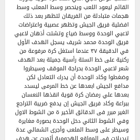
القائم ليعود اللعب وينحصر وسط المعلب وسط
هجمات متبادلة من الفريقان لتظهر بعد ذلك
افضلية فريق الجيش وتظهر عصبية واعتراضات
لاعبي الوحدة ووسط ضياع وتشتت أذهان لاعبي
فريق الوحدة محمد شريف يسجل الهدف الأول
في الدقيقة ٣٧ عندما استغل كرة مرفوعة من
ركنية على خط الستة رأسية جميلة بعد الهدف
شعر لاعبي الوحدة بحراجة الموقف وسيطروا
وضغطوا وكاد الوحدة أن يدرك التعادل لكن
مدافع الجيش ابعدها عن خط المرمى ليسدد
بعدها علي رمضان كرة قوية انقذها النعسان
ببراعة وكاد فريق الجيش إن يدفع ضريبة التراجع
الغير مبرر فى الدقائق الأخير ة من الشوط الاول
وفي الشوط الثاني دخل الوحدة بصورة مغايرة
وسيطر على وسط الملعب وأجرى الشمالي عدة
تبديلات في المواقع الهجومية أثمرت عن هدف