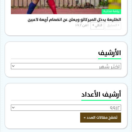
رياضة محلية
الطليعة يدخل الميركاتو ويعلن عن انضمام أربعة لاعبين
السابق
التالي
1 من 1٬702
الأرشيف
الأرشيف
أرشيف الأعداد