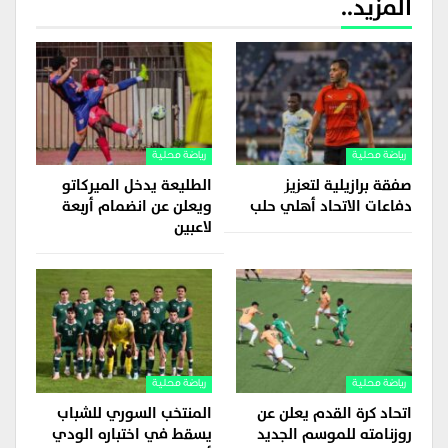
المزيد..
رياضة محلية
رياضة محلية
صفقة برازيلية لتعزيز
الطليعة يدخل الميركاتو
دفاعات الاتحاد أهلي حلب
ويعلن عن انضمام أربعة
لاعبين
رياضة محلية
رياضة محلية
اتحاد كرة القدم يعلن عن
المنتخب السوري للشباب
روزنامته للموسم الجديد
يسقط في اختباره الودي