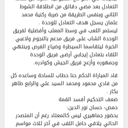
التعادل بعد مضي دقائق من انطلاقة الشوط
الثاني وبنفس الطريقة من ضربة ركنية محمد
عثمان يسجل هدف التعادل للوحدة .
ليستمر اللعب في وسط المعلب وأفضلية لفريق
الوحدة الشاب على فريق مدعم بالنجوم ولاعبي
الخبرة ليتقاسما السيطرة وضياع الفرص وينتهي
اللقاء بتعادل إيجابي أرضى فريق الوحدة
وجمهوره وأزعج فريق الجيش وكوادره.
قاد المباراة الحكم حنا حطاب للساحة وساعده كل
من فادي محمود ومحمد السيد علي والرابع طاهر
بكار .
ضعف التحكيم أفسد القمة
حمص- حسان نور الدين:
بحضور جماهيري ليس كالمعتاد رغم أن المتصدر
الحالي يلاقي حامل اللقب في آخر ثلاث مواسم