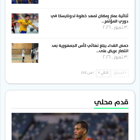
ثنائية عمار رمضان تمهد خطوة لدونايسكا في
دوري المؤتمر…
30 تموز , 2026
حمص الفداء يبلغ نهائي كأس الجمهورية بعد
انتصار عريض على…
30 تموز , 2026
السابق
التالي
1 من 484
قدم محلي