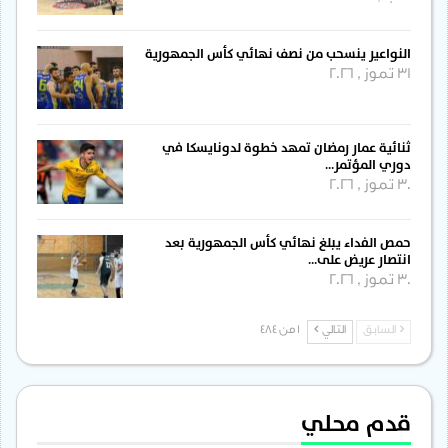
النواعير ينسحب من نصف نهائي كأس الجمهورية
31 تموز , 2026
ثنائية عمار رمضان تمهد خطوة لدونايسكا في
دوري المؤتمر…
30 تموز , 2026
حمص الفداء يبلغ نهائي كأس الجمهورية بعد
انتصار عريض على…
30 تموز , 2026
السابق
التالي
1 من 484
قدم محلي