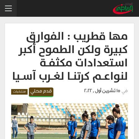
مها قطريب : الفوارق
كبيرة ولكن الطموح أكبر
اسـتعدادات مكثفــة
لنواعــم كرتنــا لغــرب آســيا
في
15 تشرين أول , 2022
قدم محلي
منتخبات