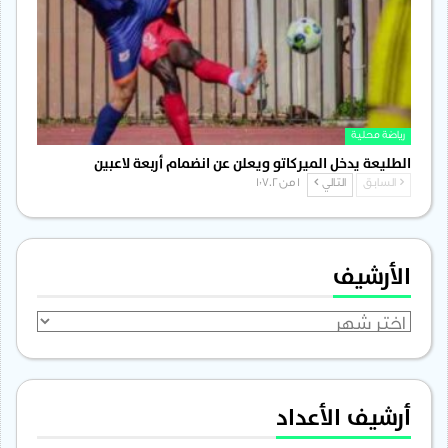
رياضة محلية
الطليعة يدخل الميركاتو ويعلن عن انضمام أربعة لاعبين
السابق
التالي
1 من 1٬702
الأرشيف
الأرشيف
أرشيف الأعداد