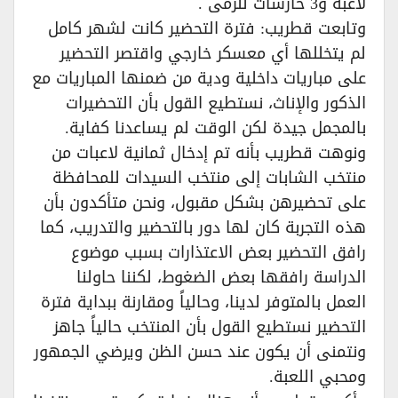
لاعبة و3 حارسات للرمى .
وتابعت قطريب: فترة التحضير كانت لشهر كامل
لم يتخللها أي معسكر خارجي واقتصر التحضير
على مباريات داخلية ودية من ضمنها المباريات مع
الذكور والإناث، نستطيع القول بأن التحضيرات
بالمجمل جيدة لكن الوقت لم يساعدنا كفاية.
ونوهت قطريب بأنه تم إدخال ثمانية لاعبات من
منتخب الشابات إلى منتخب السيدات للمحافظة
على تحضيرهن بشكل مقبول، ونحن متأكدون بأن
هذه التجربة كان لها دور بالتحضير والتدريب، كما
رافق التحضير بعض الاعتذارات بسبب موضوع
الدراسة رافقها بعض الضغوط، لكننا حاولنا
العمل بالمتوفر لدينا، وحالياً ومقارنة ببداية فترة
التحضير نستطيع القول بأن المنتخب حالياً جاهز
ونتمنى أن يكون عند حسن الظن ويرضي الجمهور
ومحبي اللعبة.