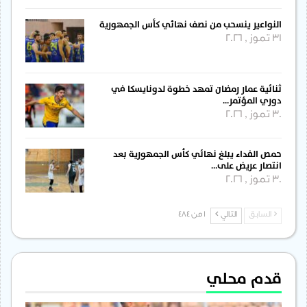
النواعير ينسحب من نصف نهائي كأس الجمهورية
31 تموز , 2026
ثنائية عمار رمضان تمهد خطوة لدونايسكا في
دوري المؤتمر…
30 تموز , 2026
حمص الفداء يبلغ نهائي كأس الجمهورية بعد
انتصار عريض على…
30 تموز , 2026
السابق
التالي
1 من 484
قدم محلي