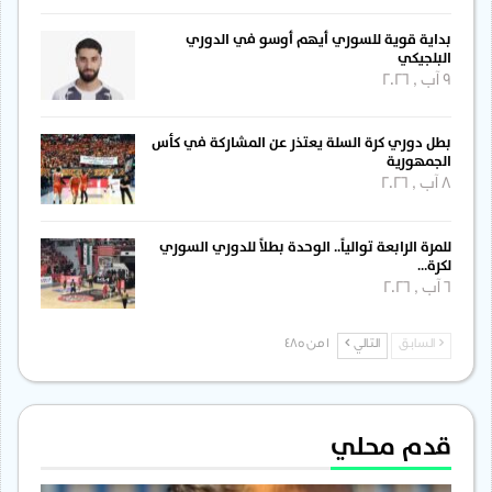
بداية قوية للسوري أيهم أوسو في الدوري
البلجيكي
9 آب , 2026
بطل دوري كرة السلة يعتذر عن المشاركة في كأس
الجمهورية
8 آب , 2026
للمرة الرابعة توالياً.. الوحدة بطلاً للدوري السوري
لكرة…
6 آب , 2026
السابق
التالي
1 من 485
قدم محلي