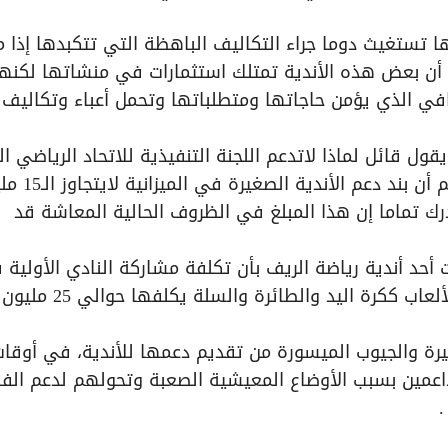
 تستغيث دوما جراء التكاليف الباهظة التي تتكبدها إذا م
م أن بعض هذه الأندية تمتلك استثمارات في منشاتها لكنه
افي الذي يؤمن حاجاتها ومتطلباتها وتحمل أعباء وتكاليف
ل قائل لماذا لاتدعم اللجنة التنفيذية للاتحاد الرياضي ال
أنديتها من الموازنة المخصصة لها لكننا وحين نعلم أ
 دمشق ندرك تماما إن هذا المبلغ في الظروف الحالية المعاشة قد
حد أندية رياضة الريف بأن تكلفة مشاركة النادي الأولية 
دوري الكرة تتجاوز 75 مليون ليرة سورية وباقي الألعاب ككرة اليد وا
يرة والجيوب الميسورة من تقديم دعمها للأندية، في أوقا
لداعمين بسبب الأوضاع المعيشية الصعبة وتحولهم لدعم الفق
.