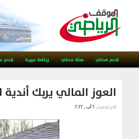
قدم محلي
سلة محلي
رياضة عربية
قدم ع
العوز المالي يربك أندية 
آخر تحديث
6 آب , 2022