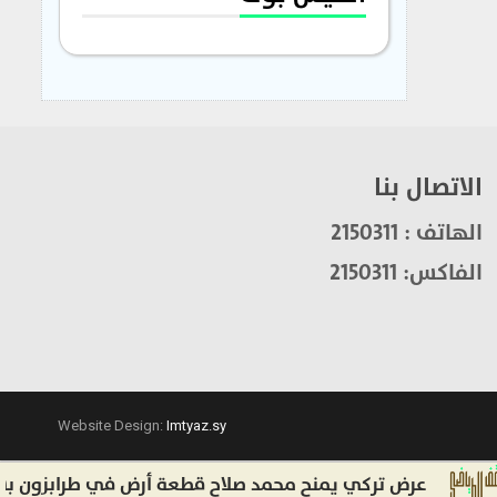
الاتصال بنا
الهاتف : 2150311
الفاكس: 2150311
Website Design:
Imtyaz.sy
عرض تركي يمنح محمد صلاح قطعة أرض في طرابزون بسبب الت