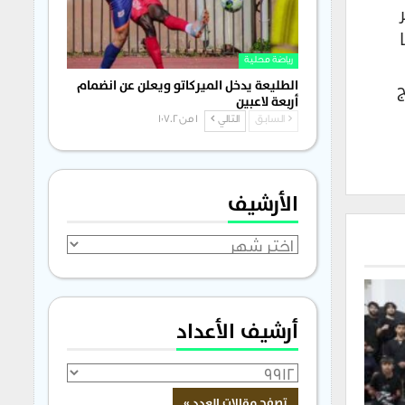
وز 15 مليونا
رياضة محلية
ج
الطليعة يدخل الميركاتو ويعلن عن انضمام
أربعة لاعبين
السابق
التالي
1 من 1٬702
الأرشيف
الأرشيف
أرشيف الأعداد