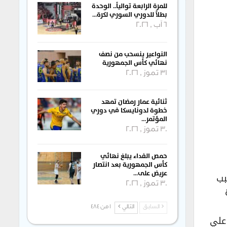
للمرة الرابعة توالياً.. الوحدة
بطلاً للدوري السوري لكرة…
6 آب , 2026
النواعير ينسحب من نصف
نهائي كأس الجمهورية
31 تموز , 2026
ثنائية عمار رمضان تمهد
خطوة لدونايسكا في دوري
المؤتمر…
30 تموز , 2026
حمص الفداء يبلغ نهائي
كأس الجمهورية بعد انتصار
عريض على…
بب
30 تموز , 2026
السابق
التالي
1 من 484
 علي