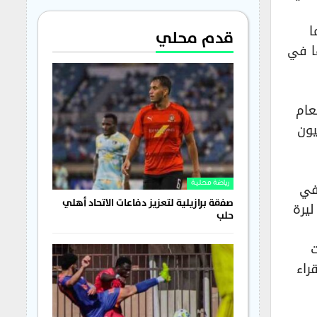
ا
قدم محلي
ا في
عام
ن بند دعم الأندية الصغيرة في الميزانية لايتجاوز الـ15 مليون
في
رياضة محلية
صفقة برازيلية لتعزيز دفاعات الاتحاد أهلي
لطائرة والسلة يكلفها حوالي 25 مليون ليرة
حلب
ت
راء