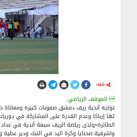
شارك
 الموقف الرياضي:
تواجه أندية ريف دمشق صعوبات كبيرة ومعاناة ح
لها إرباكا وعدم القدرة على المشاركة في دوريات ا
الطائرة»ولدى رياضة الريف سبعة أندية في عداد د
واشرفية صحنايا وكرة اليد في النبك ودير عطية وك