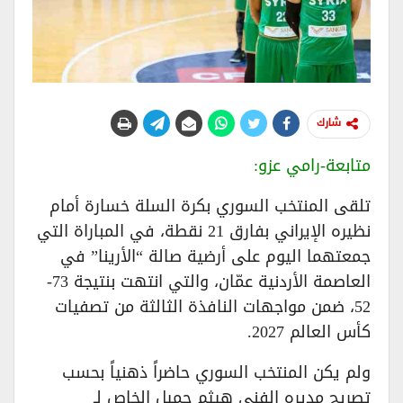
شارك
متابعة-رامي عزو:
تلقى المنتخب السوري بكرة السلة خسارة أمام
نظيره الإيراني بفارق 21 نقطة، في المباراة التي
جمعتهما اليوم على أرضية صالة “الأرينا” في
العاصمة الأردنية عمّان، والتي انتهت بنتيجة 73-
52، ضمن مواجهات النافذة الثالثة من تصفيات
كأس العالم 2027.
ولم يكن المنتخب السوري حاضراً ذهنياً بحسب
تصريح مديره الفني هيثم جميل الخاص لـ