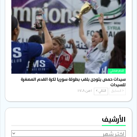
قدم محلي
سيدات حمص يتوجن بلقب بطولة سوريا لكرة القدم المصغرة
للسيدات
السابق
التالي
1 من 1٬708
الأرشيف
الأرشيف