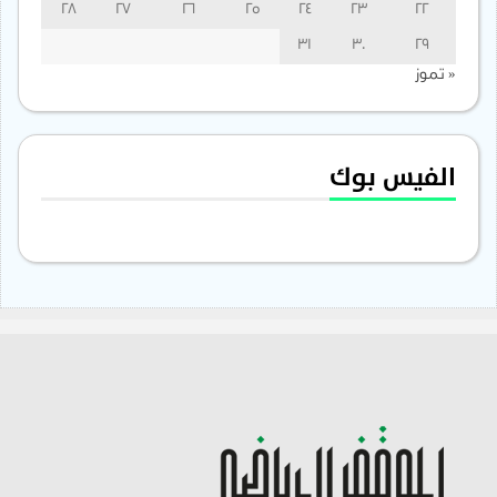
28
27
26
25
24
23
22
31
30
29
« تموز
الفيس بوك