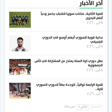
آخر الأخبار
للمرة الثانية.. منتخب سوريا للشباب يخسر ودياً
أمام البحرين
9 آب , 2026
بداية قوية للسوري أيهم أوسو في الدوري
البلجيكي
9 آب , 2026
بطل دوري كرة السلة يعتذر عن المشاركة في كأس
الجمهورية
8 آب , 2026
للمرة الرابعة توالياً.. الوحدة بطلاً للدوري السوري
لكرة…
6 آب , 2026
السابق
التالي
1 من 485