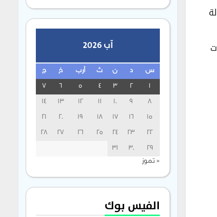
ة
آب 2026
ت
س
د
ن
ث
أرب
خ
ج
7
6
5
4
3
2
1
14
13
12
11
10
9
8
21
20
19
18
17
16
15
28
27
26
25
24
23
22
31
30
29
« تموز
الفيس بوك