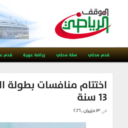
قدم محلي
سلة محلي
رياضة عربية
قدم ع
اختتام منافسات بطولة ال
13 سنة
في
13 حزيران , 2026