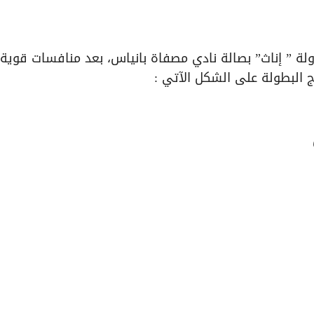
ية تحت 13 سنة لكرة الطاولة ” إناث” بصالة نادي مصفاة بانياس، بعد منافسات قوي
ج البطولة على الشكل الآتي :