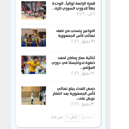
للمرة الرابعة توالياً.. الوحدة
بطلاً للدوري السوري لكرة…
6 آب , 2026
النواعير ينسحب من نصف
نهائي كأس الجمهورية
31 تموز , 2026
ثنائية عمار رمضان تمهد
خطوة لدونايسكا في دوري
المؤتمر…
30 تموز , 2026
حمص الفداء يبلغ نهائي
كأس الجمهورية بعد انتصار
عريض على…
30 تموز , 2026
السابق
التالي
1 من 484