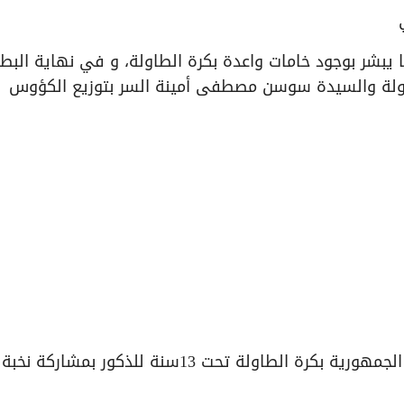
ا يبشر بوجود خامات واعدة بكرة الطاولة، و في نهاية البط
طاولة والسيدة سوسن مصطفى أمينة السر بتوزيع الكؤوس
في حين اختتمت في صالة ادلب منافسات بطولة الجمهورية بكرة الطاولة تحت 13سنة للذكور بمشا