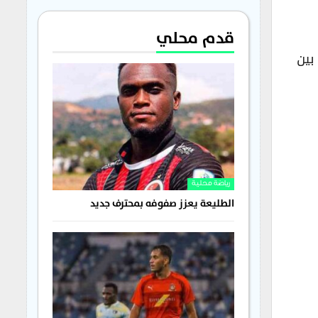
قدم محلي
ة بين
رياضة محلية
الطليعة يعزز صفوفه بمحترف جديد