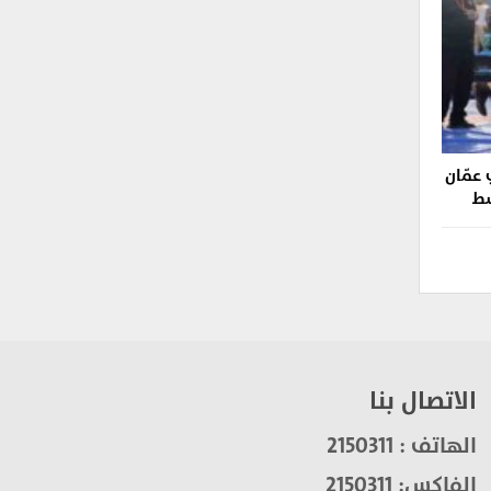
عمّان
سط
الاتصال بنا
الهاتف : 2150311
الفاكس: 2150311