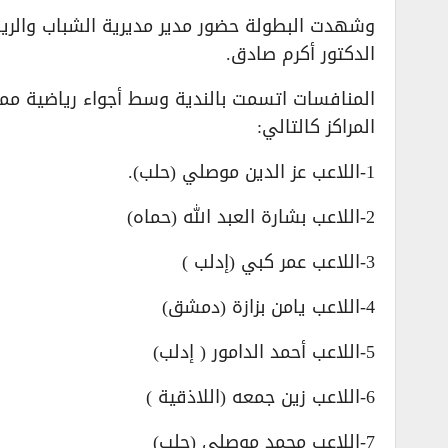
وشهدت البطولة حضور مدير مديرية الشباب والريا
الدكتور أكرم صادق.
المنافسات اتسمت بالندية وسط أجواء رياضية ممي
المراكز كالتالي:
1-اللاعب عز الدين موصلي (حلب).
2-اللاعب بشارة العبد الله (حماه)
3-اللاعب عمر كبي (إدلب )
4-اللاعب يامن بزازة (دمشق)
5-اللاعب أحمد الدامور ( إدلب)
6-اللاعب زين جمعه (اللاذقية )
7-اللاعب محمد موصلي (حلب)