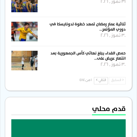
31 تموز , 2026
ثنائية عمار رمضان تمهد خطوة لدونايسكا في
دوري المؤتمر…
30 تموز , 2026
حمص الفداء يبلغ نهائي كأس الجمهورية بعد
انتصار عريض على…
30 تموز , 2026
السابق
التالي
1 من 484
قدم محلي