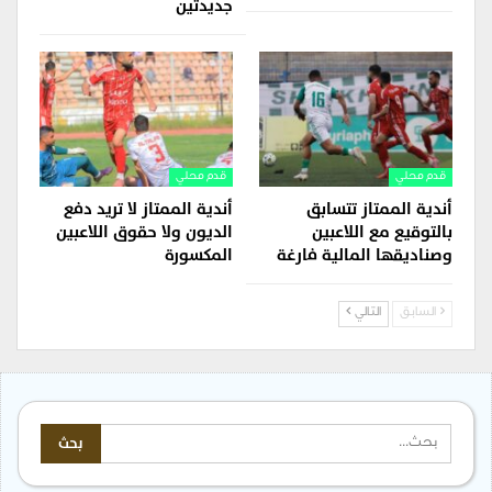
جديدتين
قدم محلي
قدم محلي
أندية الممتاز تتسابق
أندية الممتاز لا تريد دفع
بالتوقيع مع اللاعبين
الديون ولا حقوق اللاعبين
وصناديقها المالية فارغة
المكسورة
السابق
التالي