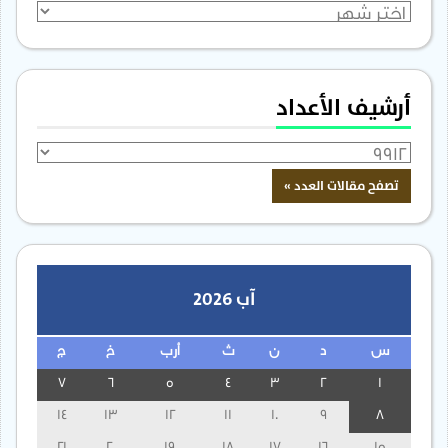
الأرشيف
أرشيف الأعداد
آب 2026
س
د
ن
ث
أرب
خ
ج
7
6
5
4
3
2
1
14
13
12
11
10
9
8