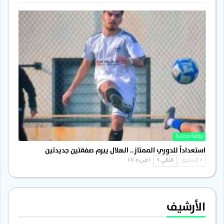
رياضة محلية
استعداداً للدوري الممتاز.. الهلال يبرم صفقتين جديدتين
السابق
التالي
1 من 1٬705
الأرشيف