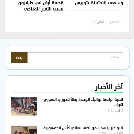
ويسعى للاحتفاظ بتوريس
قطعة أرض في طرابزون
بسبب التغير المناخي
السابق
التالي
آخر الأخبار
للمرة الرابعة توالياً.. الوحدة بطلاً للدوري السوري
لكرة…
6 آب , 2026
النواعير ينسحب من نصف نهائي كأس الجمهورية