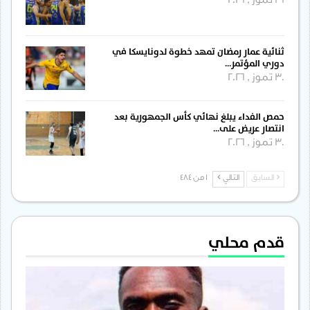
31 تموز , 2026
ثنائية عمار رمضان تمهد خطوة لدونايسكا في
دوري المؤتمر…
30 تموز , 2026
حمص الفداء يبلغ نهائي كأس الجمهورية بعد
انتصار عريض على…
30 تموز , 2026
السابق
التالي
1 من 484
قدم محلي