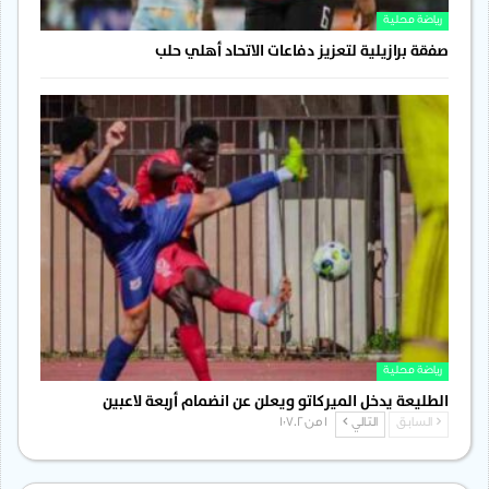
رياضة محلية
صفقة برازيلية لتعزيز دفاعات الاتحاد أهلي حلب
رياضة محلية
الطليعة يدخل الميركاتو ويعلن عن انضمام أربعة لاعبين
السابق
التالي
1 من 1٬702