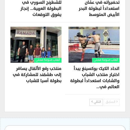
تحضيراته في عمّان
للشطرنج السوري في
استعداداً لبطولة البحر
البطولة العربية… إنجاز
الأبيض المتوسط
يفوق التوقعات
ألعاب منوعة محلي
ألعاب منوعة محلي
اتحاد الكيك بوكسينغ يبدأ
منتخب رفع الأثقال يسافر
اختيار منتخب الشباب
إلى طشقند للمشاركة في
والشابات استعداداً لبطولة
بطولة آسيا للشباب
العالم في…
السابق
التالي