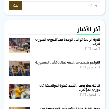
آخر الأخبار
للمرة الرابعة توالياً.. الوحدة بطلاً للدوري السوري
لكرة…
6 آب , 2026
النواعير ينسحب من نصف نهائي كأس الجمهورية
31 تموز , 2026
ثنائية عمار رمضان تمهد خطوة لدونايسكا في
دوري المؤتمر…
30 تموز , 2026
حمص الفداء يبلغ نهائي كأس الجمهورية بعد