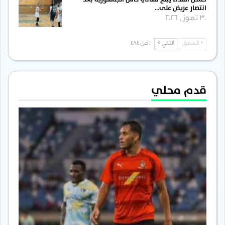
انتصار عريض على…
30 تموز , 2026
السابق
التالي
1 من 484
قدم محلي