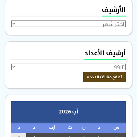
الأرشيف
الأرشيف
أرشيف الأعداد
آب 2026
س
د
ن
ث
أرب
خ
ج