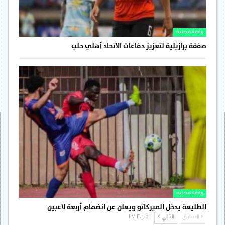
رياضة محلية
صفقة برازيلية لتعزيز دفاعات الاتحاد أهلي حلب
رياضة محلية
الطليعة يدخل الميركاتو ويعلن عن انضمام أربعة لاعبين
السابق
التالي
1 من 1٬702