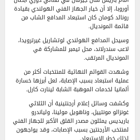
أوروبا، إلا أن خيار الجهاز الفني الهولندي بقيادة
رونالد كومان كان استبعاد المدافع الشاب من
قائمة المونديال.
وسيحل المدافع الهولندي لوتشاريل غيرترويدا،
لاعب سندرلاند، محل تيمبر للمشاركة في
المونديال المرتقب.
وشهدت القوائم النهائية للمنتخبات أكثر من
عملية استبعاد بسبب الإصابة، لعل أبرزها خسارة
ألمانيا لخدمات الموهبة الشابة لينارت كارل.
وكشفت وسائل إعلام أرجنتينية أن الثلاثي
غونزالو مونتييل، وناهويل مولينا، ولياندرو
باريديس يمثلون مصدر القلق الأكبر للجهاز الفني
لمنتخب الأرجنتين بسبب الإصابات، وقد يواجهون
لذلك خطر الاستبعاد.