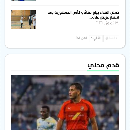
حمص الفداء يبلغ نهائي كأس الجمهورية بعد
انتصار عريض على…
30 تموز , 2026
السابق
التالي
1 من 484
قدم محلي