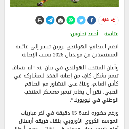
شارك
متابعة – أحمد نحلوس:
انضم المدافع الهولندي يورين تيمبر إلى قائمة
المستبعدين من مونديال 2026 بسبب الإصابة.
وأعلن المنتخب الهولندي في بيان له: “لم يتعافَ
تيمبر بشكل كافٍ من إصابة الفخذ للمشاركة في
كأس العالم، وبناءً على التشاور مع الطاقم
الطبي، تقرر أن يغادر تيمبر معسكر المنتخب
الوطني في نيويورك”.
ورغم حضوره لمدة 65 دقيقة في آخر مباريات
الموسم الكروي الأوروبي، بلقاء فريقه أرسنال
أمام باريس سان جيرمان في نهائي دوري أبطال