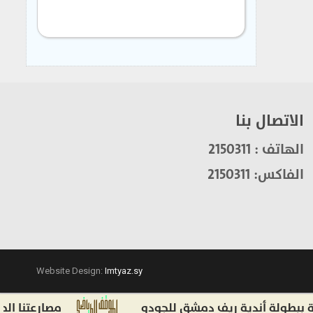
الاتصال بنا
الهاتف : 2150311
الفاكس: 2150311
Website Design:
Imtyaz.sy
لة أندية ريف دمشق للجودو
مصارعتنا الحرة وا