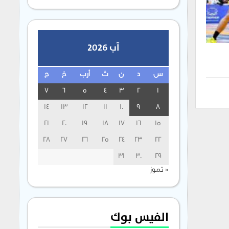
آب 2026
س
د
ن
ث
أرب
خ
ج
7
6
5
4
3
2
1
14
13
12
11
10
9
8
21
20
19
18
17
16
15
28
27
26
25
24
23
22
31
30
29
« تموز
الفيس بوك