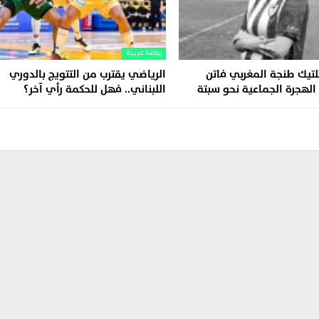
رياضة عربية
تلتيك طنجة المغربي فاتن
الرياضي يقترب من التتويج بالدوري
 الهجرة الجماعية نحو سبتة
اللبناني.. فهل للحكمة رأي آخر؟