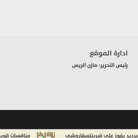
ادارة الموقع
رئيس التحرير: مازن الريس
د يفوز على فيرينتسفاروشي
منافسات قوية ببطو