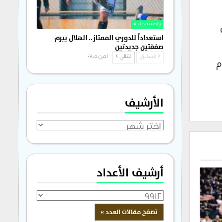
رياضة محلية
استعداداً للدوري الممتاز.. الهلال يبرم
صفقتين جديدتين
السابق
التالي
1 من 1٬705
م
الأرشيف
الأرشيف
أرشيف الأعداد