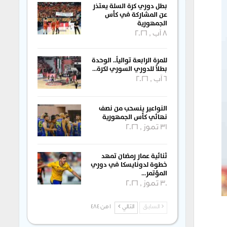
بطل دوري كرة السلة يعتذر
عن المشاركة في كأس
الجمهورية
8 آب , 2026
للمرة الرابعة توالياً.. الوحدة
بطلاً للدوري السوري لكرة…
6 آب , 2026
النواعير ينسحب من نصف
نهائي كأس الجمهورية
31 تموز , 2026
ثنائية عمار رمضان تمهد
خطوة لدونايسكا في دوري
المؤتمر…
30 تموز , 2026
السابق
التالي
1 من 484