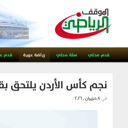
قدم محلي
سلة محلي
رياضة عربية
قدم ع
نجم كأس الأردن يلتحق بق
في
8 حزيران , 2026