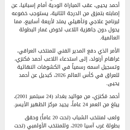
أحمد يحيى، عقب المباراة الودية أمام إسبانيا، عن
إصابته بتمزق من الدرجة الثانية، يستوجب خضوعه
لبرنامج علاجي وتأهيلي يمتد لأربعة أسابيع، مما
يحول دون جاهزية اللاعب لخوض غمار البطولة
العالمية.
الأمر الذي دفع المدير الفني للمنتخب العراقي،
غراهام أرنولد، إلى استدعاء اللاعب أحمد مَكنزي،
وتسجيل اسمه رسمياً في الكشوفات النهائية
للعراق في كأس العالم 2026، كبديل عن أحمد
يحيى.
أحمد مَكنزي، من مواليد بغداد (24 سبتمبر 2001)،
يبلغ من العمر 24 عاماً، يجيد مركز الظهير الأيسر.
ولعب لمنتخب الشباب (تحت 20 عاماً) وحقق
بطولة غرب آسيا 2020، وللمنتخب الأولمبي (تحت