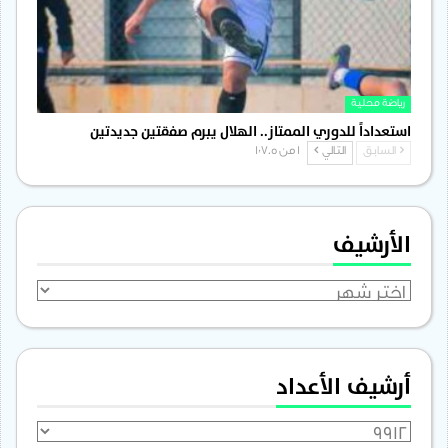
رياضة محلية
استعداداً للدوري الممتاز.. الهلال يبرم صفقتين جديدتين
السابق
التالي
1 من 1٬705
الأرشيف
الأرشيف
أرشيف الأعداد