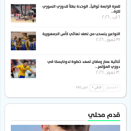
للمرة الرابعة توالياً.. الوحدة بطلاً للدوري السوري
لكرة…
6 آب , 2026
النواعير ينسحب من نصف نهائي كأس الجمهورية
31 تموز , 2026
ثنائية عمار رمضان تمهد خطوة لدونايسكا في
دوري المؤتمر…
30 تموز , 2026
السابق
التالي
1 من 484
قدم محلي