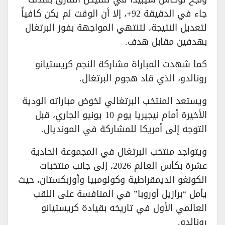
جاء في الدقيقة 92+، إلا أن الوقت لم يكن كافياً
لتعديل النتيجة، لتنتهي المواجهة بفوز البرتغال
بهدفين مقابل هدف.
كما شهدت المباراة مشاركة النجم كريستيانو
رونالدو، الذي قاد هجوم البرتغال.
ويستعد المنتخب البرتغالي لخوض مباراته الودية
الأخيرة أمام نيجيريا يوم 10 يونيو الجاري، قبل
التوجه إلى أمريكا للمشاركة في المونديال.
ويتواجد منتخب البرتغال في المجموعة الحادية
عشرة بكأس العالم 2026، إلى جانب منتخبات
الكونغو الديمقراطية وكولومبيا وأوزبكستان، حيث
يأمل “برازيل أوروبا” في المنافسة على اللقب
العالمي الأول في تاريخه بقيادة كريستيانو
رونالدو.