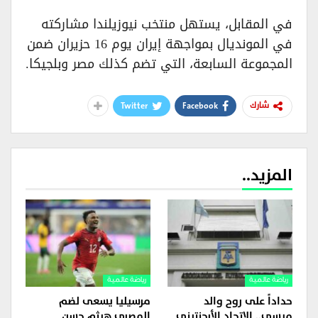
في المقابل، يستهل منتخب نيوزيلندا مشاركته
في المونديال بمواجهة إيران يوم 16 حزيران ضمن
المجموعة السابعة، التي تضم كذلك مصر وبلجيكا.
Twitter
Facebook
شارك
المزيد..
رياضة عالمية
رياضة عالمية
حداداً على روح والد
مرسيليا يسعى لضم
ميسي.. الاتحاد الأرجنتيني
المصري هيثم حسن