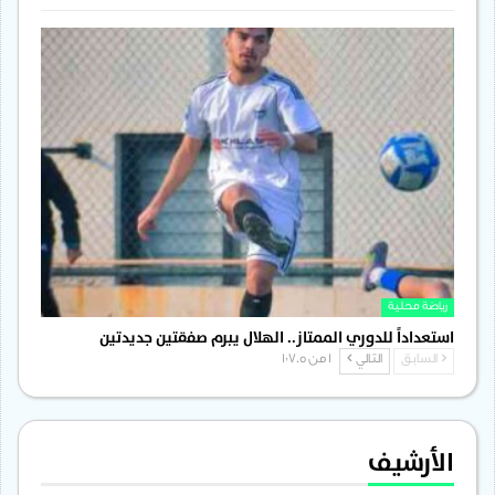
رياضة محلية
استعداداً للدوري الممتاز.. الهلال يبرم صفقتين جديدتين
السابق
التالي
1 من 1٬705
الأرشيف