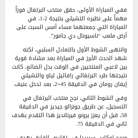
ففي المباراة الأولى، حقق منتخب البرتغال فوزاً
مهماً على نظيره التشيلي بنتيجة 2-1، في
المباراة التي جمعتهما مساء أمس السبت على
أرض ملعب “ناسيونال دي جامور”.
وانتهى الشوط الأول بالتعادل السلبي، لكنه
شهد الحدث الأبرز في المباراة بعد مشادة قوية
بين لاعبي المنتخبين في الوقت بدل الضائع، كانت
نتيجتها طرد البرتغالي رافائيل لياو والتشيلي
إيفان رومان في الدقيقة 45+2، بعد تدخل عنيف.
وفي الشوط الثاني، نجح منتخب البرتغال في
التسجيل، عن طريق جونزالو جيديز في الدقيقة
58، قبل أن يعزز برونو فيرنانديز هذا التقدم بهدف
ثاني في الدقيقة 75.
ونجح لوكاس سيبيدا في تقليص الفارق بهدف