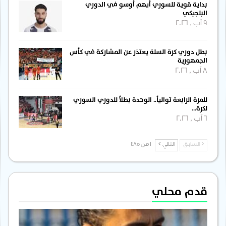
بداية قوية للسوري أيهم أوسو في الدوري
البلجيكي
9 آب , 2026
بطل دوري كرة السلة يعتذر عن المشاركة في كأس
الجمهورية
8 آب , 2026
للمرة الرابعة توالياً.. الوحدة بطلاً للدوري السوري
لكرة…
6 آب , 2026
السابق
التالي
1 من 485
قدم محلي