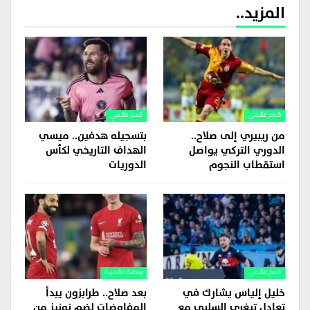
المزيد..
قدم عالمي
قدم عالمي
من ريبيري إلى صلاح..
بتسجيله هدفين.. ميسي
الدوري التركي يواصل
الهداف التاريخي لكأس
استقطاب النجوم
الدوريات
قدم عالمي
رياضة عالمية
خليل إلياس يشارك في
بعد صلاح.. طرابزون يبدأ
تعادل تيغري السلبي مع
المفاوضات لضم نونيز من