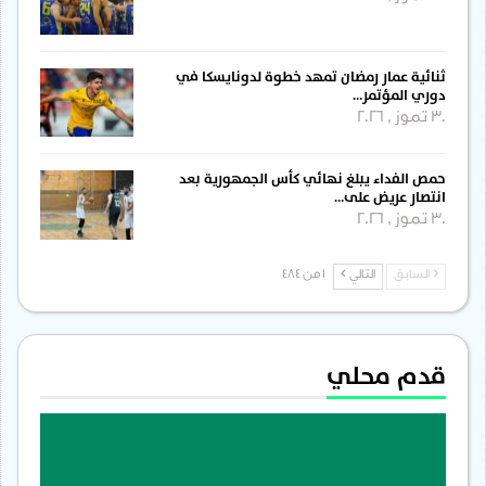
ثنائية عمار رمضان تمهد خطوة لدونايسكا في
دوري المؤتمر…
30 تموز , 2026
حمص الفداء يبلغ نهائي كأس الجمهورية بعد
انتصار عريض على…
30 تموز , 2026
السابق
التالي
1 من 484
قدم محلي