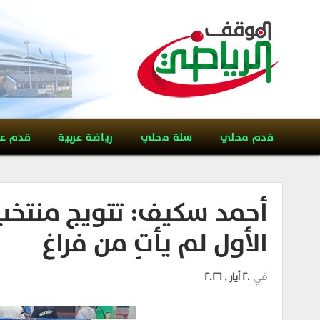
قدم محلي
سلة محلي
رياضة عربية
قدم ع
أحمد سكيف: تتويج منتخب 
الأول لم يأتِ من فراغ
في
20 أيار , 2026