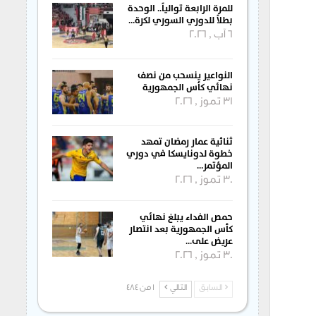
للمرة الرابعة توالياً.. الوحدة
بطلاً للدوري السوري لكرة…
6 آب , 2026
النواعير ينسحب من نصف
نهائي كأس الجمهورية
31 تموز , 2026
ثنائية عمار رمضان تمهد
خطوة لدونايسكا في دوري
المؤتمر…
30 تموز , 2026
حمص الفداء يبلغ نهائي
كأس الجمهورية بعد انتصار
عريض على…
30 تموز , 2026
السابق
التالي
1 من 484