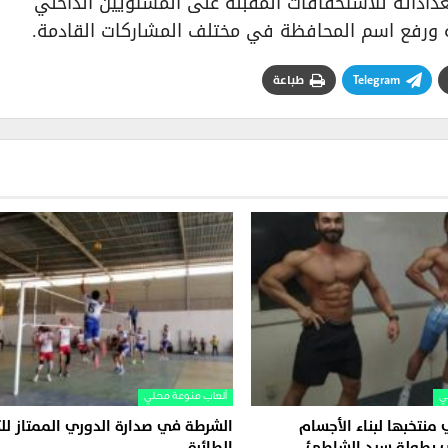
داداته للاستحقاقات المقبلة على المستويين الداخلي
ية ورفع اسم المحافظة في مختلف المشاركات القادمة.
Telegram
طباعة
ي
ألعاب منوعة محلي
نتخبها لبناء الأجسام
الشرطة في صدارة الدوري الممتاز للك
ي بطولة سيد الشاطئ
الطائرة