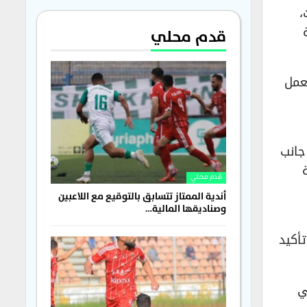
،
قدم محلي
لعمل
جانب
قدم محلي
أندية الممتاز تتسابق بالتوقيع مع اللاعبين
وصناديقها المالية…
أكيد
ي