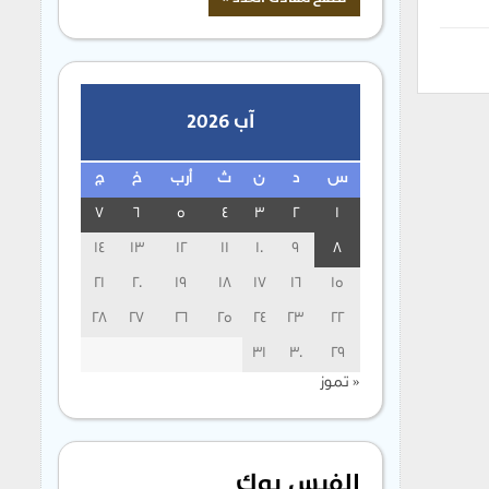
آب 2026
س
د
ن
ث
أرب
خ
ج
7
6
5
4
3
2
1
14
13
12
11
10
9
8
21
20
19
18
17
16
15
28
27
26
25
24
23
22
31
30
29
« تموز
الفيس بوك