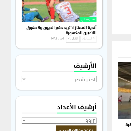
قدم محلي
أندية الممتاز لا تريد دفع الديون ولا حقوق
اللاعبين المكسورة
السابق
التالي
1 من 1٬704
الأرشيف
الأرشيف
أرشيف الأعداد
رة