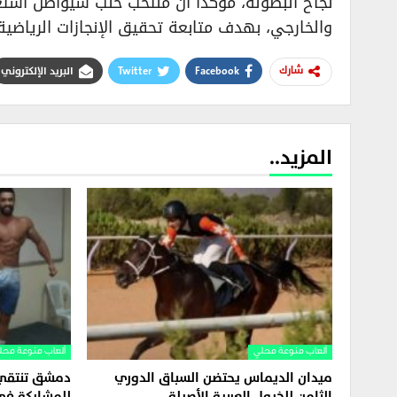
نجاح البطولة، مؤكداً أن منتخب حلب سيواصل استع
والخارجي، بهدف متابعة تحقيق الإنجازات الرياض
Facebook
Twitter
البريد الإلكتروني
شارك
المزيد..
ألعاب منوعة محلي
ألعاب منوعة محل
ميدان الديماس يحتضن السباق الدوري
دمشق تنتقي م
الثامن للخيول العربية الأصيلة
للمشاركة ف