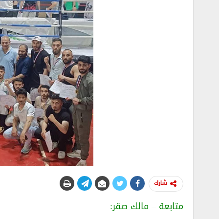
شارك
متابعة – مالك صقر: