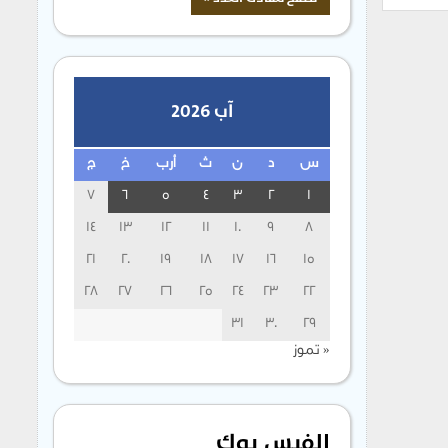
آب 2026
س
د
ن
ث
أرب
خ
ج
7
6
5
4
3
2
1
14
13
12
11
10
9
8
21
20
19
18
17
16
15
28
27
26
25
24
23
22
31
30
29
« تموز
الفيس بوك