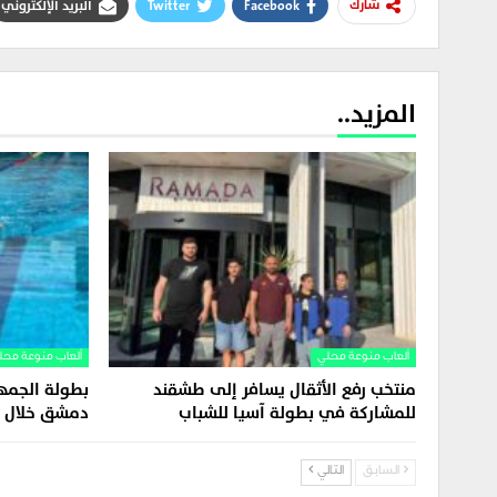
Facebook
Twitter
البريد الإلكتروني
شارك
المزيد..
ألعاب منوعة محلي
ألعاب منوعة محل
منتخب رفع الأثقال يسافر إلى طشقند
بطولة الجمه
للمشاركة في بطولة آسيا للشباب
دمشق خلال ه
السابق
التالي