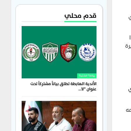
قدم محلي
ي
يتين اعتباراً من تاريخ صدور القرار، مع تغريمه مبلغ 1000 ليرة
رياضة محلية
الأندية الهابطة تطلق بياناً مشتركاً تحت
ي
عنوان “لا…
مه