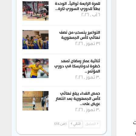
للمرة الرابعة توالياً.. الوحدة
بطلاً للدوري السوري لكرة…
6 آب , 2026
النواعير ينسحب من نصف
نهائي كأس الجمهورية
31 تموز , 2026
ثنائية عمار رمضان تمهد
خطوة لدونايسكا في دوري
المؤتمر…
30 تموز , 2026
حمص الفداء يبلغ نهائي
كأس الجمهورية بعد انتصار
عريض على…
30 تموز , 2026
ة قرارات
السابق
التالي
1 من 484