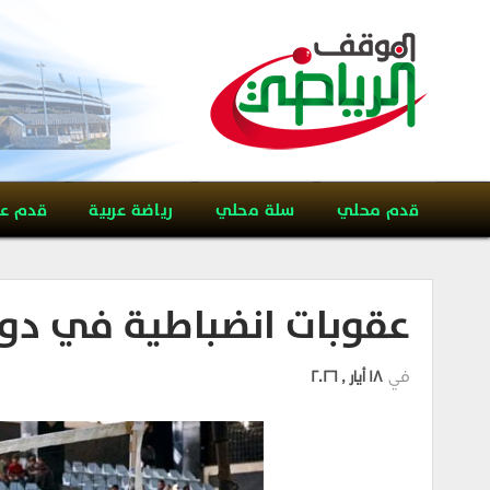
قدم محلي
سلة محلي
رياضة عربية
قدم ع
عقوبات انضباطية في دور
في
18 أيار , 2026