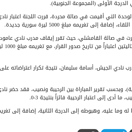
الدرجة الأولى (المجموعة الجنوبية).
الوحدة التي أقيمت في صالة محردة، قررت اللجنة اعتبار ناد
جرت في صالة القامشلي، حيث تقرر إيقاف مدرب نادي عامودا
مازن هزاع عن قيادة فريقه لمباراتين رسميتين متتال
درب نادي الجيش، أسامة سليمان، نتيجة تكرار اعتراضاته على
ة)، وبحسب تقرير المباراة بين الرحيبة ونصيب، فقد حضر ناد
ا أدى إلى اعتبار الرحيبة فائزاً بنتيجة 3-0.
ه وما عليه، وهبوطه إلى الدرجة الثانية، إضافة إلى تغري