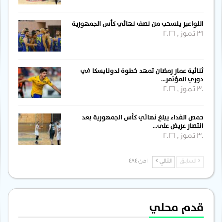
النواعير ينسحب من نصف نهائي كأس الجمهورية
31 تموز , 2026
ثنائية عمار رمضان تمهد خطوة لدونايسكا في
دوري المؤتمر…
30 تموز , 2026
حمص الفداء يبلغ نهائي كأس الجمهورية بعد
انتصار عريض على…
30 تموز , 2026
السابق
التالي
1 من 484
قدم محلي