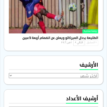
رياضة محلية
الطليعة يدخل الميركاتو ويعلن عن انضمام أربعة لاعبين
السابق
التالي
1 من 1٬702
الأرشيف
الأرشيف
أرشيف الأعداد