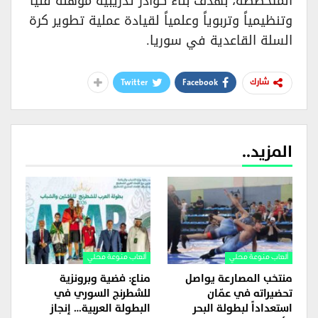
المتخصصة، بهدف بناء كوادر تدريبية مؤهلة فنياً
وتنظيمياً وتربوياً وعلمياً لقيادة عملية تطوير كرة
السلة القاعدية في سوريا.
Twitter
Facebook
شارك
المزيد..
ألعاب منوعة محلي
ألعاب منوعة محلي
منتخب المصارعة يواصل
مناع: فضية وبرونزية
تحضيراته في عمّان
للشطرنج السوري في
استعداداً لبطولة البحر
البطولة العربية… إنجاز