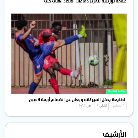
صفقة برازيلية لتعزيز دفاعات الاتحاد أهلي حلب
رياضة محلية
الطليعة يدخل الميركاتو ويعلن عن انضمام أربعة لاعبين
السابق
التالي
1 من 1٬702
الأرشيف