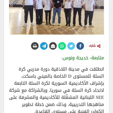
شارك
متابعة- خديجة ونوس:
انطلقت في مدينة اللاذقية دورة مدربي كرة
السلة للمستوى D الخاصة بالميني باسكت،
بإشراف الأكاديمية السورية لكرة السلة التابعة
لاتحاد كرة السلة في سوريا، وبالشراكة مع شركة
SEE اللبنانية المشغّلة للأكاديمية والمشرفة على
مناهجها التدريبية، وذلك ضمن خطة تطوير
الكوادر الفنية على مستوى القاعدة.