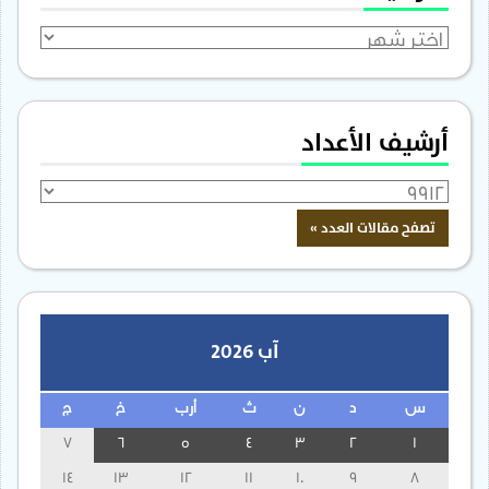
الأرشيف
أرشيف الأعداد
آب 2026
س
د
ن
ث
أرب
خ
ج
7
6
5
4
3
2
1
14
13
12
11
10
9
8