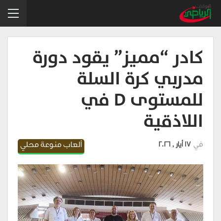
كادر “مميز” يقود دورة
مدربي كرة السلة
للمستوى D في
اللاذقية
في
17 أيار , 2026
ألعاب منوعة محلي