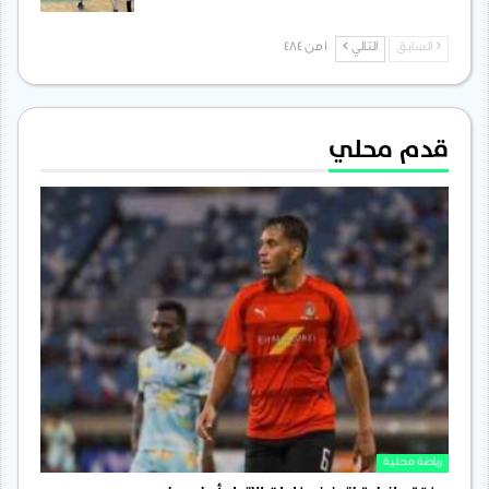
السابق
التالي
1 من 484
قدم محلي
رياضة محلية