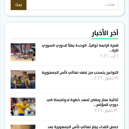
آخر الأخبار
للمرة الرابعة توالياً.. الوحدة بطلاً للدوري السوري
لكرة…
6 آب , 2026
النواعير ينسحب من نصف نهائي كأس الجمهورية
31 تموز , 2026
ثنائية عمار رمضان تمهد خطوة لدونايسكا في
دوري المؤتمر…
30 تموز , 2026
حمص الفداء يبلغ نهائي كأس الجمهورية بعد