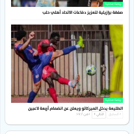
رياضة محلية
صفقة برازيلية لتعزيز دفاعات الاتحاد أهلي حلب
رياضة محلية
الطليعة يدخل الميركاتو ويعلن عن انضمام أربعة لاعبين
السابق
التالي
1 من 1٬702