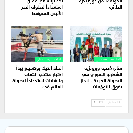
الجولة 12 من دوري كرة
تحضيراته في عمّان
الطائرة
استعداداً لبطولة البحر
الأبيض المتوسط
ألعاب منوعة محلي
ألعاب منوعة محلي
مناع: فضية وبرونزية
اتحاد الكيك بوكسينغ يبدأ
للشطرنج السوري في
اختيار منتخب الشباب
البطولة العربية… إنجاز
والشابات استعداداً لبطولة
يفوق التوقعات
العالم في…
السابق
التالي