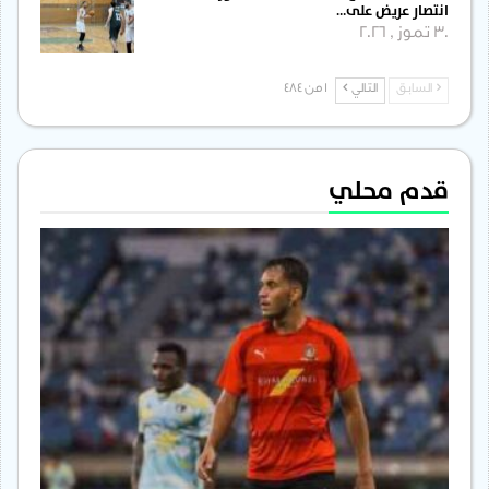
انتصار عريض على…
30 تموز , 2026
السابق
التالي
1 من 484
قدم محلي