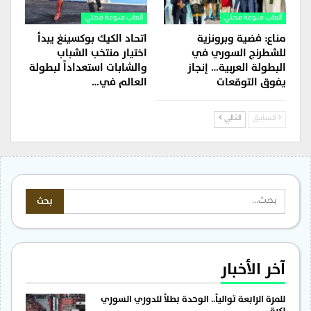
ألعاب منوعة محلي
ألعاب منوعة محلي
مناع: فضية وبرونزية
اتحاد الكيك بوكسينغ يبدأ
للشطرنج السوري في
اختيار منتخب الشباب
البطولة العربية… إنجاز
والشابات استعداداً لبطولة
يفوق التوقعات
العالم في…
السابق
التالي
آخر الأخبار
للمرة الرابعة توالياً.. الوحدة بطلاً للدوري السوري
لكرة…