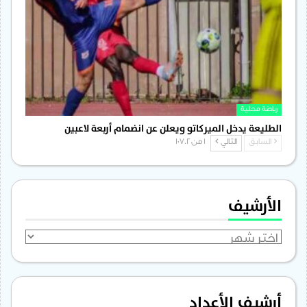
رياضة محلية
الطليعة يدخل الميركاتو ويعلن عن انضمام أربعة لاعبين
السابق
التالي
1 من 1٬702
الأرشيف
الأرشيف
أرشيف الأعداد