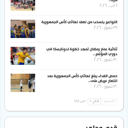
6 آب , 2026
النواعير ينسحب من نصف نهائي كأس الجمهورية
31 تموز , 2026
ثنائية عمار رمضان تمهد خطوة لدونايسكا في
دوري المؤتمر…
30 تموز , 2026
حمص الفداء يبلغ نهائي كأس الجمهورية بعد
انتصار عريض على…
30 تموز , 2026
السابق
التالي
1 من 484
قدم محلي