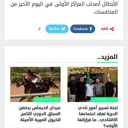
الأبطال أصحاب المراكز الأولى في اليوم الأخير من
المنافسات.
Twitter
Facebook
شارك
المزيد..
ألعاب منوعة محلي
ألعاب منوعة محلي
لجنة تسيير أمور نادي
ميدان الديماس يحتضن
الحرية تعقد اجتماعها
السباق الدوري الثامن
الافتتاحي.. ما قراراتها
للخيول العربية الأصيلة
الأولى؟