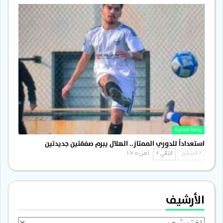
رياضة محلية
استعداداً للدوري الممتاز.. الهلال يبرم صفقتين جديدتين
السابق
التالي
1 من 1٬705
الأرشيف
الأرشيف