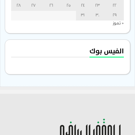
28
27
26
25
24
23
22
31
30
29
« تموز
الفيس بوك