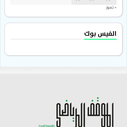
31
30
29
« تموز
الفيس بوك