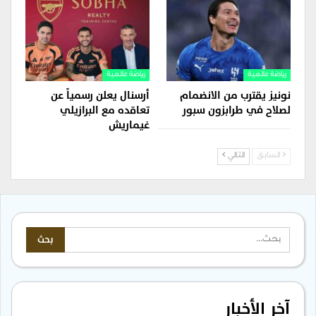
رياضة عالمية
رياضة عالمية
نونيز يقترب من الانضمام
أرسنال يعلن رسمياً عن
لصلاح في طرابزون سبور
تعاقده مع البرازيلي
غيماريش
السابق
التالي
آخر الأخبار