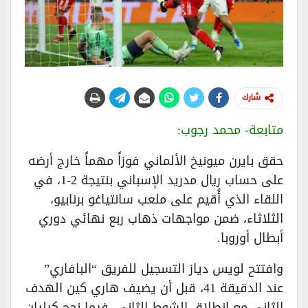
شارك
متابعة- محمد رجوب:
حقق بايرن ميونيخ الألماني فوزاً مهماً خارج أرضه
على حساب ريال مدريد الإسباني بنتيجة 2-1، في
اللقاء الذي أُقيم على ملعب سانتياغو برنابيو،
الثلاثاء، ضمن مواجهات ذهاب ربع نهائي دوري
أبطال أوروبا.
وافتتح لويس دياز التسجيل للفريق “البافاري”
عند الدقيقة 41، قبل أن يضيف هاري كين الهدف
الثاني مع انطلاق الشوط الثاني، فيما نجح كيليان