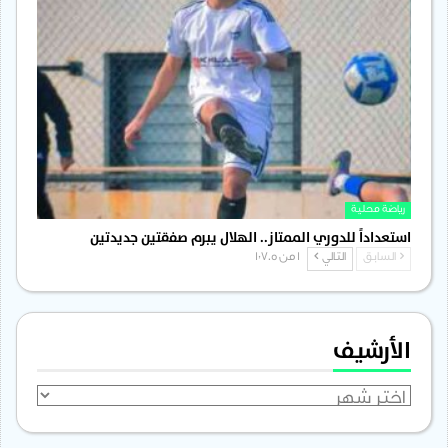
رياضة محلية
استعداداً للدوري الممتاز.. الهلال يبرم صفقتين جديدتين
السابق
التالي
1 من 1٬705
الأرشيف
الأرشيف