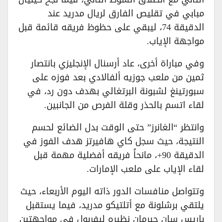
مبابي في تقليص الفارق لريال مدريد عند
الدقيقة 74، ليبقي على حظوظ فريقه قائمة قبل
مواجهة الإياب.
وفي مباراة أخرى، عاد أرسنال الإنجليزي بانتصار
ثمين من ملعب جوزيه ألفالادي بعد فوزه على
سبورتينغ لشبونة البرتغالي بهدف دون رد، في
لقاء اتسم بالحذر وقلة الفرص من الجانبين.
وانتظر “الغانرز” حتى الوقت بدل الضائع لحسم
النتيجة، حيث سجل كاي هافيرتز هدف الفوز في
الدقيقة 90+، مانحاً فريقه أفضلية مهمة قبل
لقاء الإياب على ملعب الإمارات.
وتتواصل منافسات الدور ذاته اليوم الأربعاء، حيث
يلتقي برشلونة مع أتلتيكو مدريد، فيما يستقبل
باريس سان جيرمان نظيره ليفربول في مواجهتين