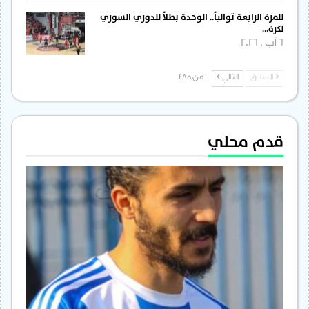
للمرة الرابعة توالياً.. الوحدة بطلاً للدوري السوري
لكرة…
6 آب , 2026
السابق
التالي
1 من 485
قدم محلي