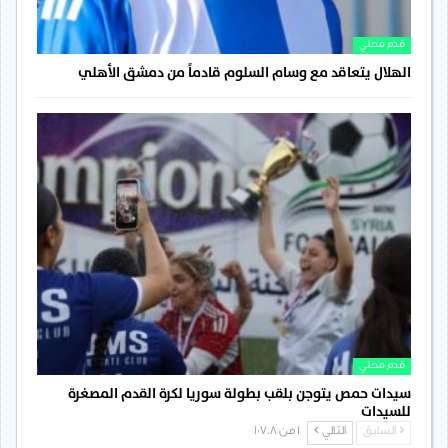
قدم محلي
الهلال يتعاقد مع وسام السلوم قادماً من دمشق الأهلي
قدم محلي
سيدات حمص يتوجن بلقب بطولة سوريا لكرة القدم المصغرة
للسيدات
السابق
التالي
1 من 1٬708