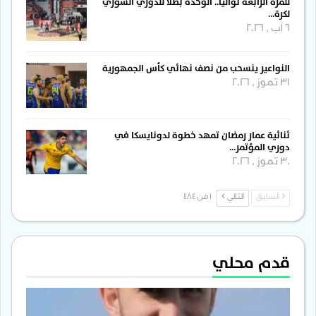
للمرة الرابعة توالياً.. الوحدة بطلاً للدوري السوري
لكرة…
6 آب , 2026
النواعير ينسحب من نصف نهائي كأس الجمهورية
31 تموز , 2026
ثنائية عمار رمضان تمهد خطوة لدونايسكا في
دوري المؤتمر…
30 تموز , 2026
السابق
التالي
1 من 484
قدم محلي