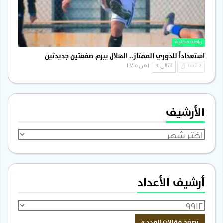
رياضة محلية
استعداداً للدوري الممتاز.. الهلال يبرم صفقتين جديدتين
السابق
التالي
1 من 1٬705
الأرشيف
الأرشيف
أرشيف الأعداد