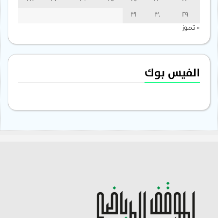
31
30
29
« تموز
الفيس بوك