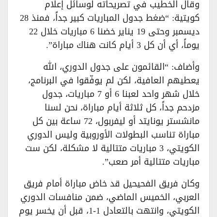
وقال الخطيب في تصريحاته لوسائل إعلام
كويتية: “ضغط جدول المباريات كبير جداً، فمنذ 28
ديسمبر وحتى 19 يناير خضنا 6 مباريات خلال 22
يوماً، أي أن كل 3 أيام كانت هناك مباراة”.
وأضاف: “القائمون على جدول الدوري، الله
يعطيهم العافية، لكن لم يوفّقوا في البرنامج،
خلال شهر واحد لعبنا 6 أو 7 مباريات، جدول
مزدحم جداً، كل ثلاثة أيام مباراة، نحن لسنا
مانشستر يونايتد أو ليفربول، 72 ساعة بين كل
مباراة تناسب البطولات الأوروبية وليس الدوري
الكويتي، 3 مباريات متتالية لا مشكلة، لكن ست
مباريات متتالية أمر صعب”.
وكان فريق الفحيحيل قد خاض مباراة أمام فريق
العربي، الخميس الماضي، ضمن منافسات الدوري
الكويتي، وانتهت بالتعادل 1-1، قبل أن يخسر يوم