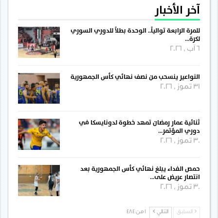
آخر الأخبار
للمرة الرابعة توالياً.. الوحدة بطلاً للدوري السوري
لكرة…
6 آب , 2026
النواعير ينسحب من نصف نهائي كأس الجمهورية
31 تموز , 2026
ثنائية عمار رمضان تمهد خطوة لدونايسكا في
دوري المؤتمر…
30 تموز , 2026
حمص الفداء يبلغ نهائي كأس الجمهورية بعد
انتصار عريض على…
30 تموز , 2026
السابق
التالي
1 من 484