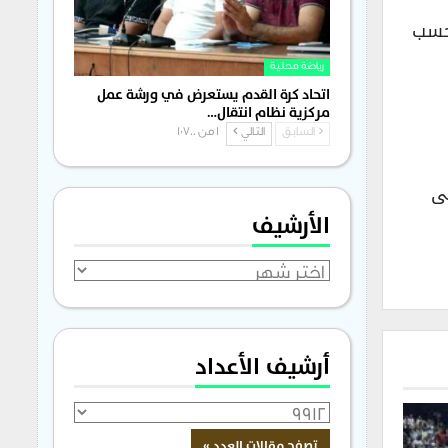
 حسب
رياضة محلية
اتحاد كرة القدم يستعرض في ورشة عمل
مركزية نظام انتقال…
السابق
التالي
1 من 1٬700
لى
الأرشيف
الأرشيف
أرشيف الأعداد