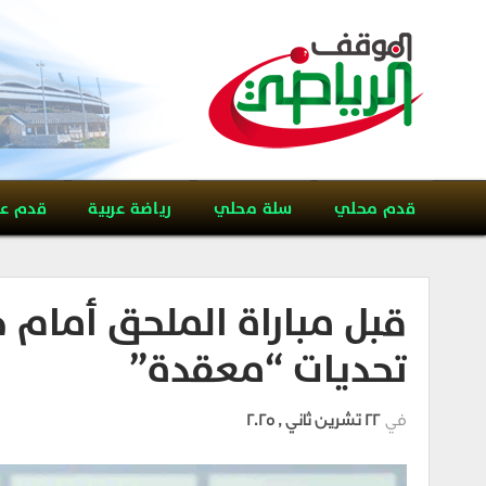
قدم محلي
سلة محلي
رياضة عربية
قدم ع
قبل مباراة الملحق أمام 
تحديات “معقدة”
في
22 تشرين ثاني , 2025