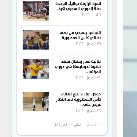
للمرة الرابعة توالياً.. الوحدة
بطلاً للدوري السوري لكرة…
6 آب , 2026
النواعير ينسحب من نصف
نهائي كأس الجمهورية
31 تموز , 2026
ثنائية عمار رمضان تمهد
خطوة لدونايسكا في دوري
المؤتمر…
30 تموز , 2026
حمص الفداء يبلغ نهائي
كأس الجمهورية بعد انتصار
عريض على…
30 تموز , 2026
السابق
التالي
1 من 484