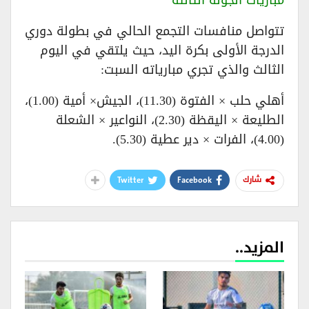
تتواصل منافسات التجمع الحالي في بطولة دوري
الدرجة الأولى بكرة اليد، حيث يلتقي في اليوم
الثالث والذي تجري مبارياته السبت:
أهلي حلب × الفتوة (11.30)، الجيش× أمية (1.00)،
الطليعة × اليقظة (2.30)، النواعير × الشعلة
(4.00)، الفرات × دير عطية (5.30).
Twitter
Facebook
شارك
المزيد..