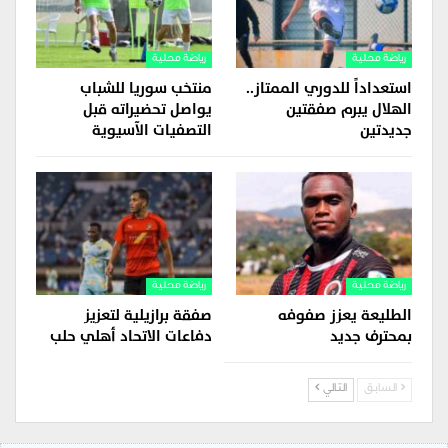
رياضة محلية
رياضة محلية
استعداداً للدوري الممتاز..
منتخب سوريا للشباب
الهلال يبرم صفقتين
يواصل تحضيراته قبل
جديدتين
التصفيات الآسيوية
رياضة محلية
رياضة محلية
الطليعة يعزز صفوفه
صفقة برازيلية لتعزيز
بمحترف جديد
دفاعات الاتحاد أهلي حلب
السابق
التالي