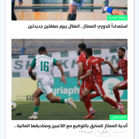
رياضة محلية
استعداداً للدوري الممتاز.. الهلال يبرم صفقتين جديدتين
قدم محلي
أندية الممتاز تتسابق بالتوقيع مع اللاعبين وصناديقها المالية…
السابق
التالي
1 من 1٬705