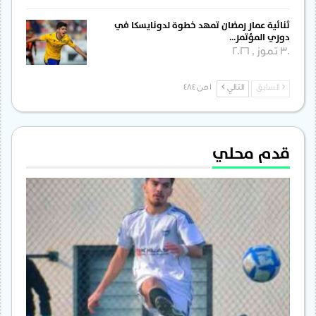
ثنائية عمار رمضان تمهد خطوة لدونايسكا في
دوري المؤتمر…
30 تموز , 2026
السابق
التالي
1 من 484
قدم محلي