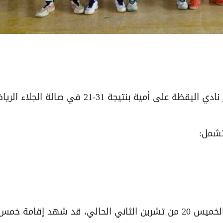
افتتح اليوم الثاني من دوري الرجال لكرة اليد بفوز نادي اليقظة على أمية بنتيجة 31-21 في صالة ا
تشمل:
وكان اليوم الأول من البطولة، الذي انطلق أمس الخميس 20 من تشرين الثاني الحالي، قد شهد إقامة خم