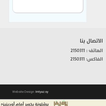
الاتصال بنا
الهاتف : 2150311
الفاكس: 2150311
Website Design:
Imtyaz.sy
برشلونة يخسر أمام أودينيزي.. و ري