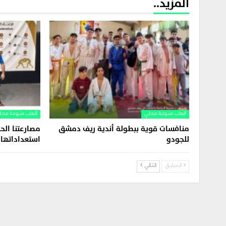
المزيد..
ألعاب منوعة محلي
ألعاب منوعة محل
منافسات قوية ببطولة أندية ريف دمشق
مصارعتنا الح
للجودو
استعداداتها
السابق
التالي