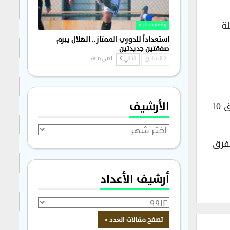
 الشعلة
رياضة محلية
استعداداً للدوري الممتاز.. الهلال يبرم
صفقتين جديدتين
السابق
التالي
1 من 1٬705
الأرشيف
وتستمر مباريات التجمع الأول في صالة الجلاء بدمشق من 20 وحتى 24 من الشهر الجاري، حيث يلعب كل فريق 10
الأرشيف
لفرق
أرشيف الأعداد