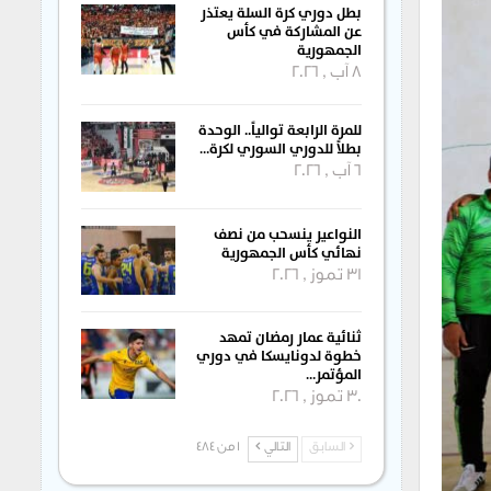
بطل دوري كرة السلة يعتذر
عن المشاركة في كأس
الجمهورية
8 آب , 2026
للمرة الرابعة توالياً.. الوحدة
بطلاً للدوري السوري لكرة…
6 آب , 2026
النواعير ينسحب من نصف
نهائي كأس الجمهورية
31 تموز , 2026
ثنائية عمار رمضان تمهد
خطوة لدونايسكا في دوري
المؤتمر…
30 تموز , 2026
السابق
التالي
1 من 484