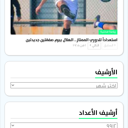
رياضة محلية
استعداداً للدوري الممتاز.. الهلال يبرم صفقتين جديدتين
السابق
التالي
1 من 1٬705
الأرشيف
الأرشيف
أرشيف الأعداد