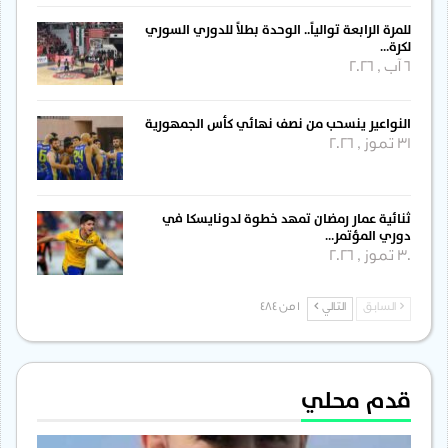
للمرة الرابعة توالياً.. الوحدة بطلاً للدوري السوري
لكرة…
6 آب , 2026
النواعير ينسحب من نصف نهائي كأس الجمهورية
31 تموز , 2026
ثنائية عمار رمضان تمهد خطوة لدونايسكا في
دوري المؤتمر…
30 تموز , 2026
السابق
التالي
1 من 484
قدم محلي