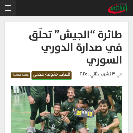
طائرة “الجيش” تحلّق
في صدارة الدوري
السوري
في
3 تشرين ثاني , 2025
ألعاب منوعة محلي
رياضة محلية