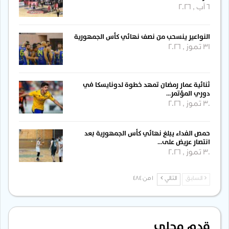
6 آب , 2026
النواعير ينسحب من نصف نهائي كأس الجمهورية
31 تموز , 2026
ثنائية عمار رمضان تمهد خطوة لدونايسكا في
دوري المؤتمر…
30 تموز , 2026
حمص الفداء يبلغ نهائي كأس الجمهورية بعد
انتصار عريض على…
30 تموز , 2026
السابق
التالي
1 من 484
قدم محلي