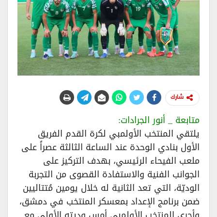
شارك
متابعة _ أنور الجرادات:
يلتقي المنتخب الأولمبي لكرة القدم الفريق
الأول بنادي الوحدة عند الساعة الثالثة عصراً على
ملعب الفيحاء الرئيسي، بهدف التركيز على
الجوانب الفنية والاستفادة القصوى من التجربة
الوديّة، التي تعد الثانية له خلال يومين مُتتاليين
ضمن برنامج الإعداد بمعسكر المنتخب في دمشق،
وأجرى المنتخب الأولمبي أمس وديته الأولى مع